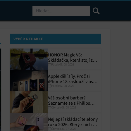
Hledat
VÝBĚR REDAKCE
HONOR Magic V6:
Skládačka, která stojí za
Pátek 07. 08. 2026
to
Apple dělí síly. Proč si
iPhone 18 zaslouží vlastní
Pátek 07. 08. 2026
termín?
Váš osobní barber?
Seznamte se s Philips
Čtvrtek 06. 08. 2026
i9000 Prestige Ultra
Nejlepší skládací telefony
roku 2026: Který z nich si
Čtvrtek 30. 07. 2026
zaslouží místo ve vaší