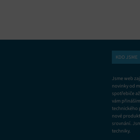
vání a kombinování údajů z jiných zdrojů údajů, Propojení různých
í, Identifikace zařízení na základě automaticky přenášených informací.
ní bezpečnosti, předcházení a zjišťování podvodů a odstraňování chyb,
vání a zobrazování reklamy a obsahu, Ukládání a sdělování voleb
Vžd
 osobních údajů.
KDO JSME
Jsme web zají
novinky od m
spotřebiče a
vám přinášíme
technického 
nové produkt
srovnání. Js
techniky.