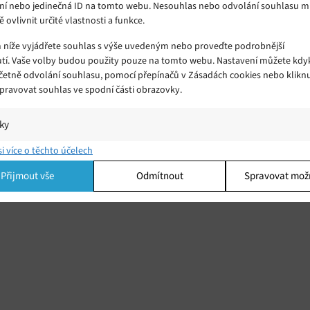
ní nebo jedinečná ID na tomto webu. Nesouhlas nebo odvolání souhlasu 
ě ovlivnit určité vlastnosti a funkce.
m níže vyjádřete souhlas s výše uvedeným nebo proveďte podrobnější
tí. Vaše volby budou použity pouze na tomto webu. Nastavení můžete kdyk
včetně odvolání souhlasu, pomocí přepínačů v Zásadách cookies nebo klikn
Spravovat souhlas ve spodní části obrazovky.
iky
í a/nebo přístup k informacím v zařízení, Porozumění publiku prostřednict
si více o těchto účelech
ik nebo kombinací údajů z různých zdrojů.
Přijmout vše
Odmítnout
Spravovat mož
ing
í a/nebo přístup k informacím v zařízení, Použití omezených údajů k výběr
 Vytváření profilů pro personalizovanou reklamu, Používání profilů k výběr
lizované reklamy, Vytváření profilů pro personalizovaný obsah, Používání
 pro výběr personalizovaného obsahu, Použití omezených údajů k výběru
.
Vžd