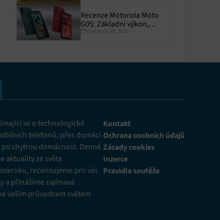
Recenze Motorola Moto
G05: Základní výkon,
Čtvrtek 07. 08. 2025
skvělá výdrž
y aktivní
mající se o technologické
Kontakt
obilních telefonů, přes domácí
Ochrana osobních údajů
ž po chytrou domácnost. Denně
Zásady cookies
 aktuality ze světa
Inzerce
pokroku, recenzujeme pro vás
Pravidla soutěže
y a přinášíme zajímavá
me vaším průvodcem světem