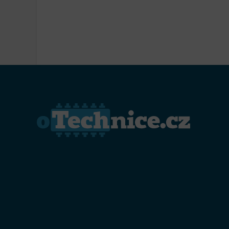
Přiřazo
zařízen
Zajiště
Poskyto
ochrany