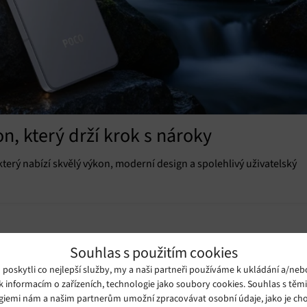
n, který drží krok s nároky
terý nabízí skvělý výkon, moderní design a spolehlivý uživatelský
Souhlas s použitím cookies
oskytli co nejlepší služby, my a naši partneři používáme k ukládání a/neb
k informacím o zařízeních, technologie jako soubory cookies. Souhlas s těm
giemi nám a našim partnerům umožní zpracovávat osobní údaje, jako je cho