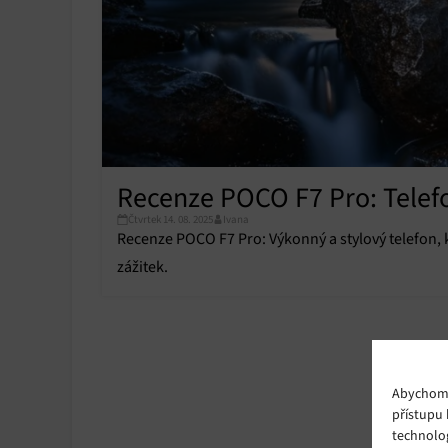
Recenze POCO F7 Pro: Telefo
Čtvrtek 14. 08. 2025
Ivana
Recenze POCO F7 Pro: Výkonný a stylový telefon, k
zážitek.
Abychom p
přístupu 
technolo