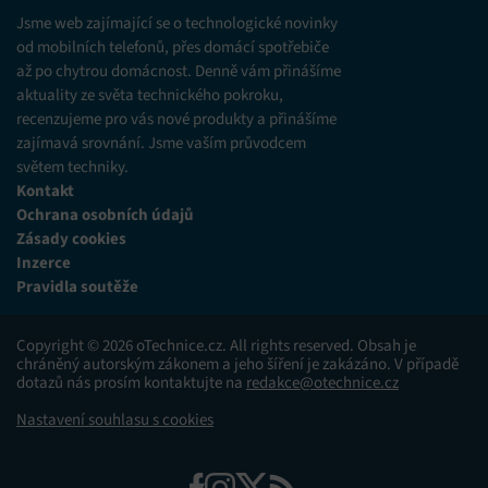
různých zdrojů.
Jsme web zajímající se o technologické novinky
od mobilních telefonů, přes domácí spotřebiče
až po chytrou domácnost. Denně vám přinášíme
Marketing
aktuality ze světa technického pokroku,
Ukládání a/nebo přístup k informacím v zařízení, Použití
recenzujeme pro vás nové produkty a přinášíme
omezených údajů k výběru reklam, Vytváření profilů pro
zajímavá srovnání. Jsme vaším průvodcem
personalizovanou reklamu, Používání profilů k výběru
personalizované reklamy, Vytváření profilů pro
světem techniky.
personalizovaný obsah, Používání profilů pro výběr
Kontakt
personalizovaného obsahu, Použití omezených údajů k výběru
Ochrana osobních údajů
obsahu.
Zásady cookies
Inzerce
Funkce
Vždy aktivní
Pravidla soutěže
Přiřazování a kombinování údajů z jiných zdrojů
údajů, Propojení různých zařízení, Identifikace
Copyright © 2026 oTechnice.cz. All rights reserved. Obsah je
zařízení na základě automaticky přenášených
chráněný autorským zákonem a jeho šíření je zakázáno. V případě
informací.
dotazů nás prosím kontaktujte na
redakce@otechnice.cz
Nastavení souhlasu s cookies
Zajištění bezpečnosti, předcházení a zjišťování
podvodů a odstraňování chyb, Poskytování a
Vždy aktivní
zobrazování reklamy a obsahu, Ukládání a sdělování
voleb ochrany osobních údajů.