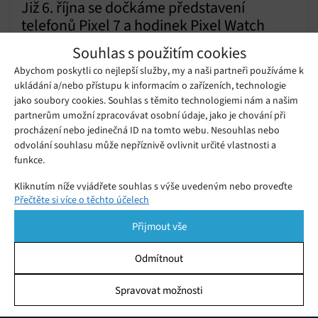
Již 6. října se dočkáme představení
telefonů Pixel 7 a hodinek Pixel Watch
Úterý 04. 10. 2022
Samuel
Souhlas s použitím cookies
Letošní podzimní hardwarová akce společnosti Google, která
Abychom poskytli co nejlepší služby, my a naši partneři používáme k
se bude konat již 6. října, bude výjimečná.
ukládání a/nebo přístupu k informacím o zařízeních, technologie
jako soubory cookies. Souhlas s těmito technologiemi nám a našim
partnerům umožní zpracovávat osobní údaje, jako je chování při
Soutěž o bezdrátová sluchátka
procházení nebo jedinečná ID na tomto webu. Nesouhlas nebo
Panasonic 3. kolo
Pátek 04. 10. 2019
Redakce
odvolání souhlasu může nepříznivě ovlivnit určité vlastnosti a
funkce.
Kliknutím níže vyjádřete souhlas s výše uvedeným nebo proveďte
Přečtěte si více o těchto účelech
podrobnější rozhodnutí. Vaše volby budou použity pouze na tomto
webu. Nastavení můžete kdykoli změnit, včetně odvolání souhlasu,
Přijmout vše
pomocí přepínačů v Zásadách cookies nebo kliknutím na tlačítko
Spravovat souhlas ve spodní části obrazovky.
Odmítnout
Statistiky
Spravovat možnosti
KDO JSME
Ukládání a/nebo přístup k informacím v zařízení, Porozumění
publiku prostřednictvím statistik nebo kombinací údajů z