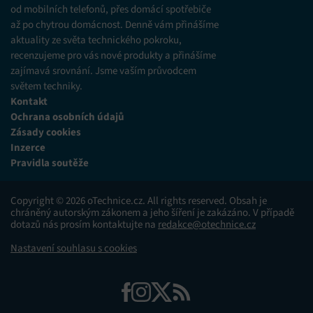
různých zdrojů.
od mobilních telefonů, přes domácí spotřebiče
až po chytrou domácnost. Denně vám přinášíme
Marketing
aktuality ze světa technického pokroku,
recenzujeme pro vás nové produkty a přinášíme
Ukládání a/nebo přístup k informacím v zařízení, Použití
zajímavá srovnání. Jsme vaším průvodcem
omezených údajů k výběru reklam, Vytváření profilů pro
personalizovanou reklamu, Používání profilů k výběru
světem techniky.
personalizované reklamy, Vytváření profilů pro
Kontakt
personalizovaný obsah, Používání profilů pro výběr
Ochrana osobních údajů
personalizovaného obsahu, Použití omezených údajů k výběru
Zásady cookies
obsahu.
Inzerce
Pravidla soutěže
Funkce
Vždy aktivní
Přiřazování a kombinování údajů z jiných zdrojů
Copyright © 2026 oTechnice.cz. All rights reserved. Obsah je
údajů, Propojení různých zařízení, Identifikace
chráněný autorským zákonem a jeho šíření je zakázáno. V případě
zařízení na základě automaticky přenášených
dotazů nás prosím kontaktujte na
redakce@otechnice.cz
informací.
Nastavení souhlasu s cookies
Zajištění bezpečnosti, předcházení a zjišťování
podvodů a odstraňování chyb, Poskytování a
Vždy aktivní
zobrazování reklamy a obsahu, Ukládání a sdělování
voleb ochrany osobních údajů.