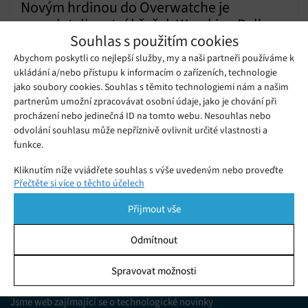
Novým hrdinou do Overwatche je
superinteligentní křeček Wrecking Ball
Souhlas s použitím cookies
Pátek 29. 06. 2018
Redakce
Novým hrdinou populární týmové střílečky Overwatch je
Abychom poskytli co nejlepší služby, my a naši partneři používáme k
superinteligentní křeček Wrecking Ball, který k boji a přesunu
ukládání a/nebo přístupu k informacím o zařízeních, technologie
jako soubory cookies. Souhlas s těmito technologiemi nám a našim
používá gigantického mecha.
partnerům umožní zpracovávat osobní údaje, jako je chování při
procházení nebo jedinečná ID na tomto webu. Nesouhlas nebo
1
2
odvolání souhlasu může nepříznivě ovlivnit určité vlastnosti a
funkce.
Kliknutím níže vyjádřete souhlas s výše uvedeným nebo proveďte
Přečtěte si více o těchto účelech
podrobnější rozhodnutí. Vaše volby budou použity pouze na tomto
webu. Nastavení můžete kdykoli změnit, včetně odvolání souhlasu,
Přijmout vše
pomocí přepínačů v Zásadách cookies nebo kliknutím na tlačítko
Spravovat souhlas ve spodní části obrazovky.
Odmítnout
Statistiky
KDO JSME
Spravovat možnosti
Ukládání a/nebo přístup k informacím v zařízení, Porozumění
publiku prostřednictvím statistik nebo kombinací údajů z
Jsme web zajímající se o technologické novinky