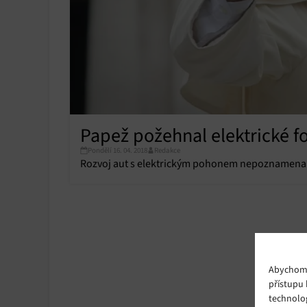
Papež požehnal elektrické f
Pondělí 16. 04. 2018
Redakce
Rozvoj aut s elektrickým pohonem nepoznamenal 
Abychom p
přístupu 
technolo