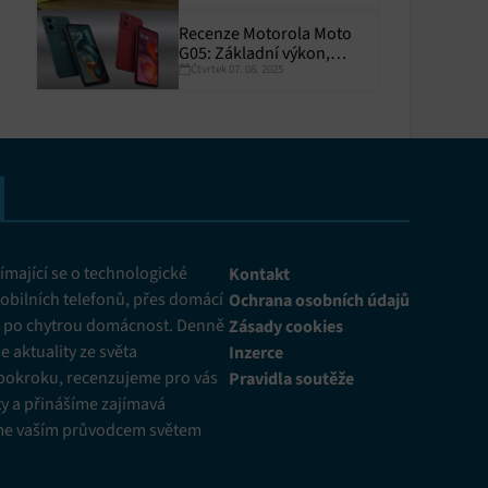
Recenze Motorola Moto
G05: Základní výkon,
Čtvrtek 07. 08. 2025
skvělá výdrž
y aktivní
mající se o technologické
Kontakt
obilních telefonů, přes domácí
Ochrana osobních údajů
ž po chytrou domácnost. Denně
Zásady cookies
 aktuality ze světa
Inzerce
pokroku, recenzujeme pro vás
Pravidla soutěže
y a přinášíme zajímavá
me vaším průvodcem světem