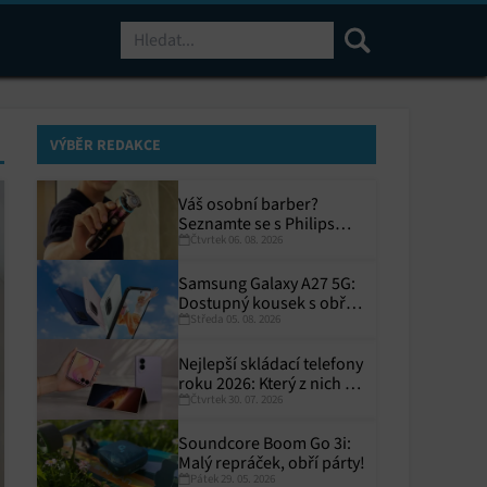
Hledat
VÝBĚR REDAKCE
Váš osobní barber?
Seznamte se s Philips
Čtvrtek 06. 08. 2026
i9000 Prestige Ultra
Samsung Galaxy A27 5G:
Dostupný kousek s obřím
Středa 05. 08. 2026
displejem
Nejlepší skládací telefony
roku 2026: Který z nich si
Čtvrtek 30. 07. 2026
zaslouží místo ve vaší
kapse?
Soundcore Boom Go 3i:
Malý repráček, obří párty!
Pátek 29. 05. 2026