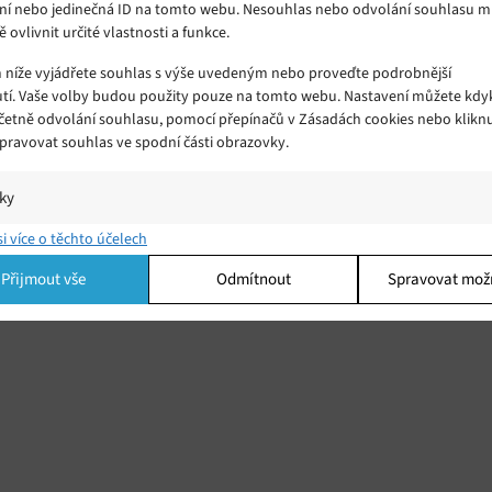
ní nebo jedinečná ID na tomto webu. Nesouhlas nebo odvolání souhlasu 
ě ovlivnit určité vlastnosti a funkce.
m níže vyjádřete souhlas s výše uvedeným nebo proveďte podrobnější
tí. Vaše volby budou použity pouze na tomto webu. Nastavení můžete kdyk
včetně odvolání souhlasu, pomocí přepínačů v Zásadách cookies nebo klikn
Spravovat souhlas ve spodní části obrazovky.
iky
í a/nebo přístup k informacím v zařízení, Porozumění publiku prostřednict
si více o těchto účelech
ik nebo kombinací údajů z různých zdrojů.
Přijmout vše
Odmítnout
Spravovat mož
ing
í a/nebo přístup k informacím v zařízení, Použití omezených údajů k výběr
 Vytváření profilů pro personalizovanou reklamu, Používání profilů k výběr
lizované reklamy, Vytváření profilů pro personalizovaný obsah, Používání
 pro výběr personalizovaného obsahu, Použití omezených údajů k výběru
.
Vžd