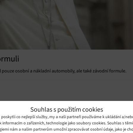
ormuli
pouze osobní a nákladní automobily, ale také závodní formule.
Souhlas s použitím cookies
oskytli co nejlepší služby, my a naši partneři používáme k ukládání a/neb
k informacím o zařízeních, technologie jako soubory cookies. Souhlas s těm
giemi nám a našim partnerům umožní zpracovávat osobní údaje, jako je cho