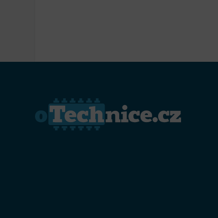
Přiřazo
zařízen
Zajiště
Poskyto
ochrany