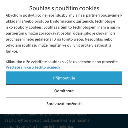
Motorola Razr 60 Ultra: Návrat ikony v
Souhlas s použitím cookies
moderním kabátu
Abychom poskytli co nejlepší služby, my a naši partneři používáme k
Pondělí 28. 07. 2025
Martina
Recenze Motorola Razr 60 Ultra – skládací smartphone s
ukládání a/nebo přístupu k informacím o zařízeních, technologie
jako soubory cookies. Souhlas s těmito technologiemi nám a našim
prémiovým designem, dobrým výkonem a několika
partnerům umožní zpracovávat osobní údaje, jako je chování při
softwarovými nedostatky.
procházení nebo jedinečná ID na tomto webu. Nesouhlas nebo
odvolání souhlasu může nepříznivě ovlivnit určité vlastnosti a
funkce.
Kliknutím níže vyjádřete souhlas s výše uvedeným nebo proveďte
Přečtěte si více o těchto účelech
podrobnější rozhodnutí. Vaše volby budou použity pouze na tomto
webu. Nastavení můžete kdykoli změnit, včetně odvolání souhlasu,
Přijmout vše
pomocí přepínačů v Zásadách cookies nebo kliknutím na tlačítko
Spravovat souhlas ve spodní části obrazovky.
Odmítnout
KDO JSME
Statistiky
Spravovat možnosti
Jsme web zajímající se o technologické novinky
Ukládání a/nebo přístup k informacím v zařízení, Porozumění
od mobilních telefonů, přes domácí spotřebiče
publiku prostřednictvím statistik nebo kombinací údajů z
různých zdrojů.
až po chytrou domácnost. Denně vám přinášíme
aktuality ze světa technického pokroku,