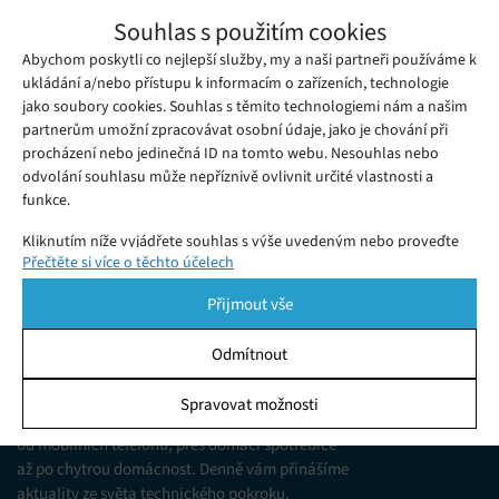
AI kolébka značky Bosch sleduje bezpečí a
Souhlas s použitím cookies
zdraví dítěte
Abychom poskytli co nejlepší služby, my a naši partneři používáme k
Pondělí 06. 01. 2025
Samuel
Umělá inteligence proniká do všech oblastí lidského života.
ukládání a/nebo přístupu k informacím o zařízeních, technologie
jako soubory cookies. Souhlas s těmito technologiemi nám a našim
Dobrým příkladem je i novinka společnosti Bosch, která byla
partnerům umožní zpracovávat osobní údaje, jako je chování při
představena na veletrhu CES 2025.
procházení nebo jedinečná ID na tomto webu. Nesouhlas nebo
odvolání souhlasu může nepříznivě ovlivnit určité vlastnosti a
funkce.
Kliknutím níže vyjádřete souhlas s výše uvedeným nebo proveďte
Přečtěte si více o těchto účelech
podrobnější rozhodnutí. Vaše volby budou použity pouze na tomto
webu. Nastavení můžete kdykoli změnit, včetně odvolání souhlasu,
Přijmout vše
pomocí přepínačů v Zásadách cookies nebo kliknutím na tlačítko
Spravovat souhlas ve spodní části obrazovky.
Odmítnout
KDO JSME
Statistiky
Spravovat možnosti
Jsme web zajímající se o technologické novinky
Ukládání a/nebo přístup k informacím v zařízení, Porozumění
od mobilních telefonů, přes domácí spotřebiče
publiku prostřednictvím statistik nebo kombinací údajů z
různých zdrojů.
až po chytrou domácnost. Denně vám přinášíme
aktuality ze světa technického pokroku,