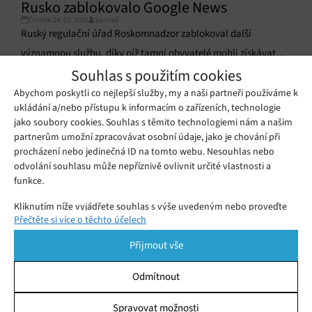
Rusko zablokovalo Google News
Čtvrtek 24. 03. 2022
Samuel
Ruský regulační úřad Roskomnadzor zablokoval další
významnou službu, díky níž tamní obyvatelé mohli získávat
Souhlas s použitím cookies
informace o dění ve světě – Google News.
Abychom poskytli co nejlepší služby, my a naši partneři používáme k
Ruské úřady žádají Google o stažení
ukládání a/nebo přístupu k informacím o zařízeních, technologie
zakázaného obsahu, hrozí
jako soubory cookies. Souhlas s těmito technologiemi nám a našim
Čtvrtek 27. 05. 2021
Redakce
zpomalením jeho služeb
partnerům umožní zpracovávat osobní údaje, jako je chování při
procházení nebo jedinečná ID na tomto webu. Nesouhlas nebo
Ruské úřady se vzdaly a po dvou
odvolání souhlasu může nepříznivě ovlivnit určité vlastnosti a
letech odblokovaly populární sociální
funkce.
Pondělí 22. 06. 2020
Samuel
síť Telegram
Kliknutím níže vyjádřete souhlas s výše uvedeným nebo proveďte
Přečtěte si více o těchto účelech
podrobnější rozhodnutí. Vaše volby budou použity pouze na tomto
webu. Nastavení můžete kdykoli změnit, včetně odvolání souhlasu,
Přijmout vše
pomocí přepínačů v Zásadách cookies nebo kliknutím na tlačítko
Spravovat souhlas ve spodní části obrazovky.
Odmítnout
Statistiky
Spravovat možnosti