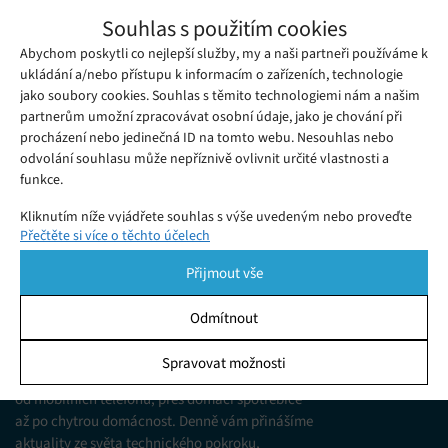
Mercedes představil koncept
Souhlas s použitím cookies
futuristického automobilu, inspirovaného
Abychom poskytli co nejlepší služby, my a naši partneři používáme k
Neděle 15. 09. 2019
Redakce
veterány. Na silnice se však nikdy nepodívá
Většina konceptů nových vozů značky Mercedes se soustředí
ukládání a/nebo přístupu k informacím o zařízeních, technologie
jako soubory cookies. Souhlas s těmito technologiemi nám a našim
na budoucnost automobilového průmyslu.
partnerům umožní zpracovávat osobní údaje, jako je chování při
procházení nebo jedinečná ID na tomto webu. Nesouhlas nebo
odvolání souhlasu může nepříznivě ovlivnit určité vlastnosti a
funkce.
Kliknutím níže vyjádřete souhlas s výše uvedeným nebo proveďte
Přečtěte si více o těchto účelech
podrobnější rozhodnutí. Vaše volby budou použity pouze na tomto
webu. Nastavení můžete kdykoli změnit, včetně odvolání souhlasu,
Přijmout vše
pomocí přepínačů v Zásadách cookies nebo kliknutím na tlačítko
Spravovat souhlas ve spodní části obrazovky.
Odmítnout
KDO JSME
Statistiky
Spravovat možnosti
Jsme web zajímající se o technologické novinky
Ukládání a/nebo přístup k informacím v zařízení, Porozumění
od mobilních telefonů, přes domácí spotřebiče
publiku prostřednictvím statistik nebo kombinací údajů z
různých zdrojů.
až po chytrou domácnost. Denně vám přinášíme
aktuality ze světa technického pokroku,