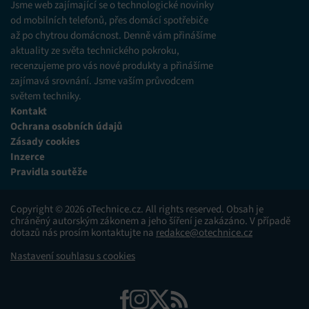
Jsme web zajímající se o technologické novinky
různých zdrojů.
od mobilních telefonů, přes domácí spotřebiče
až po chytrou domácnost. Denně vám přinášíme
Marketing
aktuality ze světa technického pokroku,
Ukládání a/nebo přístup k informacím v zařízení, Použití
recenzujeme pro vás nové produkty a přinášíme
omezených údajů k výběru reklam, Vytváření profilů pro
zajímavá srovnání. Jsme vaším průvodcem
personalizovanou reklamu, Používání profilů k výběru
světem techniky.
personalizované reklamy, Vytváření profilů pro
Kontakt
personalizovaný obsah, Používání profilů pro výběr
personalizovaného obsahu, Použití omezených údajů k výběru
Ochrana osobních údajů
obsahu.
Zásady cookies
Inzerce
Funkce
Pravidla soutěže
Vždy aktivní
Přiřazování a kombinování údajů z jiných zdrojů
údajů, Propojení různých zařízení, Identifikace
Copyright © 2026 oTechnice.cz. All rights reserved. Obsah je
zařízení na základě automaticky přenášených
chráněný autorským zákonem a jeho šíření je zakázáno. V případě
informací.
dotazů nás prosím kontaktujte na
redakce@otechnice.cz
Nastavení souhlasu s cookies
Zajištění bezpečnosti, předcházení a zjišťování
podvodů a odstraňování chyb, Poskytování a
Vždy aktivní
zobrazování reklamy a obsahu, Ukládání a sdělování
voleb ochrany osobních údajů.