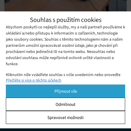
Souhlas s použitím cookies
Facebook po necelém roce ukončuje
Abychom poskytli co nejlepší služby, my a naši partneři používáme k
provoz své podcastové platformy
ukládání a/nebo přístupu k informacím o zařízeních, technologie
Úterý 03. 05. 2022
Redakce
jako soubory cookies. Souhlas s těmito technologiemi nám a našim
Facebook ukončuje provoz své platformy pro podcasty necelý
partnerům umožní zpracovávat osobní údaje, jako je chování při
procházení nebo jedinečná ID na tomto webu. Nesouhlas nebo
rok po jejím spuštění.
odvolání souhlasu může nepříznivě ovlivnit určité vlastnosti a
funkce.
Kliknutím níže vyjádřete souhlas s výše uvedeným nebo proveďte
Přečtěte si více o těchto účelech
podrobnější rozhodnutí. Vaše volby budou použity pouze na tomto
webu. Nastavení můžete kdykoli změnit, včetně odvolání souhlasu,
Přijmout vše
pomocí přepínačů v Zásadách cookies nebo kliknutím na tlačítko
Spravovat souhlas ve spodní části obrazovky.
Odmítnout
Statistiky
Spravovat možnosti
KDO JSME
Ukládání a/nebo přístup k informacím v zařízení, Porozumění
publiku prostřednictvím statistik nebo kombinací údajů z