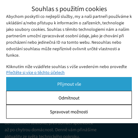
HP představilo stavebního robota, který
Souhlas s použitím cookies
přenáší plány přímo na podlahu staveniště
Abychom poskytli co nejlepší služby, my a naši partneři používáme k
Čtvrtek 15. 09. 2022
Samuel
Společnost HP představila robota, který by mohl brzy pomoci
ukládání a/nebo přístupu k informacím o zařízeních, technologie
jako soubory cookies. Souhlas s těmito technologiemi nám a našim
při práci stavebním dělníkům, kteří by díky němu mohli trávit
partnerům umožní zpracovávat osobní údaje, jako je chování při
více času stavbou a méně samotnou přípravou staveniště.
procházení nebo jedinečná ID na tomto webu. Nesouhlas nebo
odvolání souhlasu může nepříznivě ovlivnit určité vlastnosti a
funkce.
Kliknutím níže vyjádřete souhlas s výše uvedeným nebo proveďte
Přečtěte si více o těchto účelech
podrobnější rozhodnutí. Vaše volby budou použity pouze na tomto
webu. Nastavení můžete kdykoli změnit, včetně odvolání souhlasu,
Přijmout vše
pomocí přepínačů v Zásadách cookies nebo kliknutím na tlačítko
Spravovat souhlas ve spodní části obrazovky.
Odmítnout
KDO JSME
Statistiky
Spravovat možnosti
Jsme web zajímající se o technologické novinky
Ukládání a/nebo přístup k informacím v zařízení, Porozumění
od mobilních telefonů, přes domácí spotřebiče
publiku prostřednictvím statistik nebo kombinací údajů z
různých zdrojů.
až po chytrou domácnost. Denně vám přinášíme
aktuality ze světa technického pokroku,