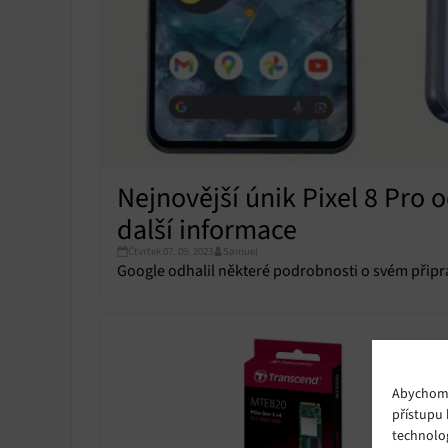
Nejnovější únik Pixel 8 Pro 
další informace
Čtvrtek 07. 09. 2023
Samuel
Google odhalil některé podrobnosti o svém připr
Abychom p
přístupu 
technolo