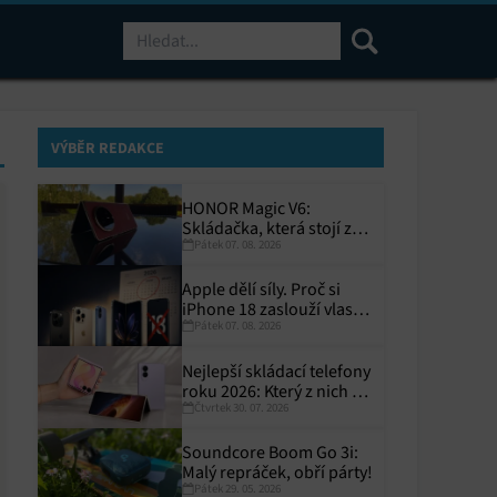
Hledat
VÝBĚR REDAKCE
HONOR Magic V6:
Skládačka, která stojí za
Pátek 07. 08. 2026
to
Apple dělí síly. Proč si
iPhone 18 zaslouží vlastní
Pátek 07. 08. 2026
termín?
Nejlepší skládací telefony
roku 2026: Který z nich si
Čtvrtek 30. 07. 2026
zaslouží místo ve vaší
kapse?
Soundcore Boom Go 3i:
Malý repráček, obří párty!
Pátek 29. 05. 2026