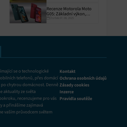
Recenze Motorola Moto
G05: Základní výkon,
Čtvrtek 07. 08. 2025
skvělá výdrž
y aktivní
mající se o technologické
Kontakt
obilních telefonů, přes domácí
Ochrana osobních údajů
ž po chytrou domácnost. Denně
Zásady cookies
 aktuality ze světa
Inzerce
pokroku, recenzujeme pro vás
Pravidla soutěže
y a přinášíme zajímavá
me vaším průvodcem světem