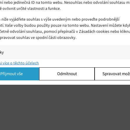
ní nebo jedinečná ID na tomto webu. Nesouhlas nebo odvolání souhlasu 
ě ovlivnit určité vlastnosti a funkce.
m níže vyjádřete souhlas s výše uvedeným nebo proveďte podrobnější
tí. Vaše volby budou použity pouze na tomto webu. Nastavení můžete kdyk
včetně odvolání souhlasu, pomocí přepínačů v Zásadách cookies nebo klikn
Spravovat souhlas ve spodní části obrazovky.
odul
iky
í a/nebo přístup k informacím v zařízení, Porozumění publiku prostřednict
si více o těchto účelech
ik nebo kombinací údajů z různých zdrojů.
Přijmout vše
Odmítnout
Spravovat mož
ing
í a/nebo přístup k informacím v zařízení, Použití omezených údajů k výběr
 Vytváření profilů pro personalizovanou reklamu, Používání profilů k výběr
lizované reklamy, Vytváření profilů pro personalizovaný obsah, Používání
 pro výběr personalizovaného obsahu, Použití omezených údajů k výběru
.
Vžd