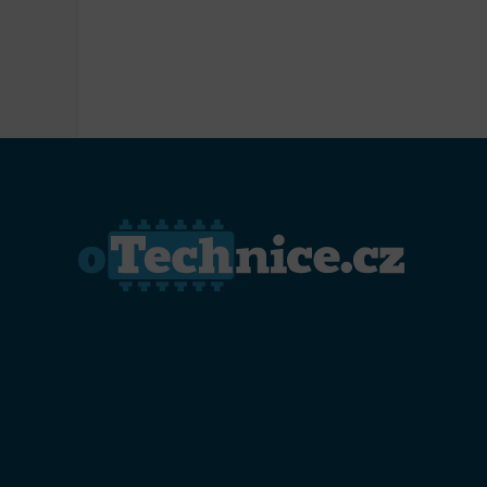
Přiřazo
zařízen
Zajiště
Poskyto
ochrany