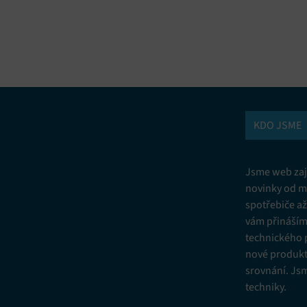
vání a kombinování údajů z jiných zdrojů údajů, Propojení různých
í, Identifikace zařízení na základě automaticky přenášených informací.
ní bezpečnosti, předcházení a zjišťování podvodů a odstraňování chyb,
vání a zobrazování reklamy a obsahu, Ukládání a sdělování voleb
Vžd
 osobních údajů.
KDO JSME
Jsme web zají
novinky od m
spotřebiče a
vám přinášíme
technického 
nové produkt
srovnání. Js
techniky.