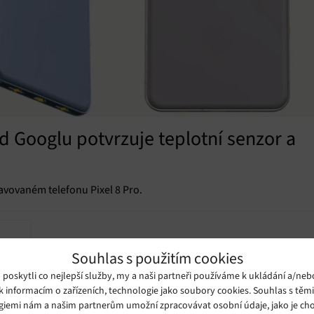
od Googlu potvrzuje teplotní senzor a
avovaném telefonu Pixel 8 Pro.
Souhlas s použitím cookies
oskytli co nejlepší služby, my a naši partneři používáme k ukládání a/neb
k informacím o zařízeních, technologie jako soubory cookies. Souhlas s těm
giemi nám a našim partnerům umožní zpracovávat osobní údaje, jako je cho