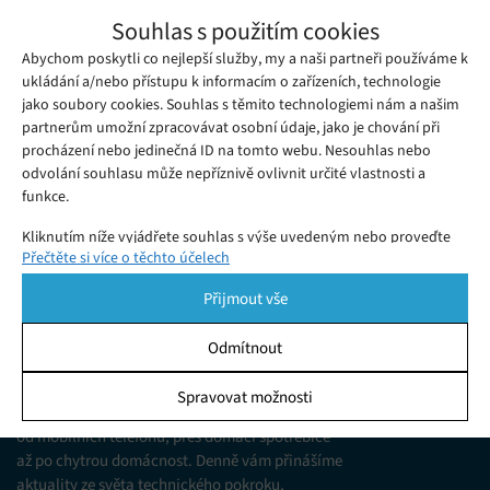
Nová aplikace SmartThings Find dokáže
Souhlas s použitím cookies
rychle a jednoduše najít všechna ztracená
Abychom poskytli co nejlepší služby, my a naši partneři používáme k
Pondělí 02. 11. 2020
Samuel
zařízení Samsung Galaxy
Společnost Samsung nyní představila novou službu
ukládání a/nebo přístupu k informacím o zařízeních, technologie
jako soubory cookies. Souhlas s těmito technologiemi nám a našim
SmartThings Find, díky níž uživatelé dokáží snadno a rychle
partnerům umožní zpracovávat osobní údaje, jako je chování při
najít svá zařízení Galaxy.
procházení nebo jedinečná ID na tomto webu. Nesouhlas nebo
odvolání souhlasu může nepříznivě ovlivnit určité vlastnosti a
funkce.
Kliknutím níže vyjádřete souhlas s výše uvedeným nebo proveďte
Přečtěte si více o těchto účelech
podrobnější rozhodnutí. Vaše volby budou použity pouze na tomto
webu. Nastavení můžete kdykoli změnit, včetně odvolání souhlasu,
Přijmout vše
pomocí přepínačů v Zásadách cookies nebo kliknutím na tlačítko
Spravovat souhlas ve spodní části obrazovky.
Odmítnout
KDO JSME
Statistiky
Spravovat možnosti
Jsme web zajímající se o technologické novinky
Ukládání a/nebo přístup k informacím v zařízení, Porozumění
od mobilních telefonů, přes domácí spotřebiče
publiku prostřednictvím statistik nebo kombinací údajů z
různých zdrojů.
až po chytrou domácnost. Denně vám přinášíme
aktuality ze světa technického pokroku,