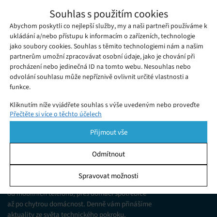
Rainbow Six Siege by se měla natrvalo
Souhlas s použitím cookies
zařadit mezi hry zdarma
Abychom poskytli co nejlepší služby, my a naši partneři používáme k
Pátek 28. 02. 2020
Samuel
Oblíbená taktická střílečka Rainbow Six Siege z roku 2015 by
ukládání a/nebo přístupu k informacím o zařízeních, technologie
jako soubory cookies. Souhlas s těmito technologiemi nám a našim
se nyní mohla podle slov vývojářů zařadit po bok dalších Free-
partnerům umožní zpracovávat osobní údaje, jako je chování při
to-play her, tedy herních titulů, které je možné si zahrát zcela
procházení nebo jedinečná ID na tomto webu. Nesouhlas nebo
zdarma.
odvolání souhlasu může nepříznivě ovlivnit určité vlastnosti a
funkce.
Kliknutím níže vyjádřete souhlas s výše uvedeným nebo proveďte
Přečtěte si více o těchto účelech
podrobnější rozhodnutí. Vaše volby budou použity pouze na tomto
webu. Nastavení můžete kdykoli změnit, včetně odvolání souhlasu,
Přijmout vše
pomocí přepínačů v Zásadách cookies nebo kliknutím na tlačítko
Spravovat souhlas ve spodní části obrazovky.
Odmítnout
KDO JSME
Statistiky
Spravovat možnosti
Jsme web zajímající se o technologické novinky
Ukládání a/nebo přístup k informacím v zařízení, Porozumění
od mobilních telefonů, přes domácí spotřebiče
publiku prostřednictvím statistik nebo kombinací údajů z
různých zdrojů.
až po chytrou domácnost. Denně vám přinášíme
aktuality ze světa technického pokroku,