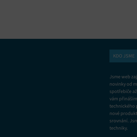
vání a kombinování údajů z jiných zdrojů údajů, Propojení různých
í, Identifikace zařízení na základě automaticky přenášených informací.
ní bezpečnosti, předcházení a zjišťování podvodů a odstraňování chyb,
vání a zobrazování reklamy a obsahu, Ukládání a sdělování voleb
Vžd
 osobních údajů.
KDO JSME
Jsme web zají
novinky od m
spotřebiče a
vám přinášíme
technického 
nové produkt
srovnání. Js
techniky.