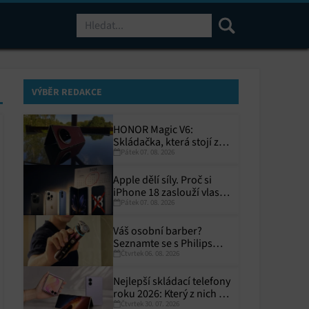
Hledat
VÝBĚR REDAKCE
HONOR Magic V6:
Skládačka, která stojí za
Pátek 07. 08. 2026
to
Apple dělí síly. Proč si
iPhone 18 zaslouží vlastní
Pátek 07. 08. 2026
termín?
Váš osobní barber?
Seznamte se s Philips
Čtvrtek 06. 08. 2026
i9000 Prestige Ultra
Nejlepší skládací telefony
roku 2026: Který z nich si
Čtvrtek 30. 07. 2026
zaslouží místo ve vaší