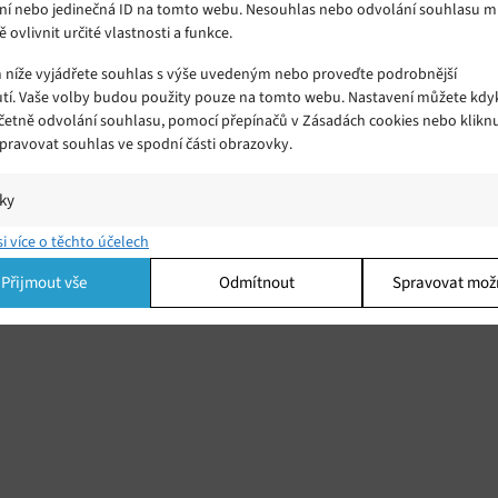
ní nebo jedinečná ID na tomto webu. Nesouhlas nebo odvolání souhlasu 
ě ovlivnit určité vlastnosti a funkce.
m níže vyjádřete souhlas s výše uvedeným nebo proveďte podrobnější
tí. Vaše volby budou použity pouze na tomto webu. Nastavení můžete kdyk
včetně odvolání souhlasu, pomocí přepínačů v Zásadách cookies nebo klikn
Spravovat souhlas ve spodní části obrazovky.
iky
í a/nebo přístup k informacím v zařízení, Porozumění publiku prostřednict
si více o těchto účelech
ik nebo kombinací údajů z různých zdrojů.
Přijmout vše
Odmítnout
Spravovat mož
ing
í a/nebo přístup k informacím v zařízení, Použití omezených údajů k výběr
 Vytváření profilů pro personalizovanou reklamu, Používání profilů k výběr
lizované reklamy, Vytváření profilů pro personalizovaný obsah, Používání
 pro výběr personalizovaného obsahu, Použití omezených údajů k výběru
.
Vžd