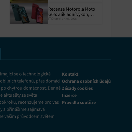
Recenze Motorola Moto
G05: Základní výkon,
Čtvrtek 07. 08. 2025
skvělá výdrž
y aktivní
mající se o technologické
Kontakt
obilních telefonů, přes domácí
Ochrana osobních údajů
ž po chytrou domácnost. Denně
Zásady cookies
 aktuality ze světa
Inzerce
pokroku, recenzujeme pro vás
Pravidla soutěže
y a přinášíme zajímavá
me vaším průvodcem světem