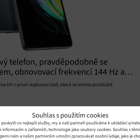
ový telefon, pravděpodobně se
em, obnovovací frekvencí 144 Hz a
a trh s první vlajkovou lodí, která se mohla pochlubit
Souhlas s použitím cookies
oskytli co nejlepší služby, my a naši partneři používáme k ukládání a/neb
k informacím o zařízeních, technologie jako soubory cookies. Souhlas s těm
giemi nám a našim partnerům umožní zpracovávat osobní údaje, jako je cho