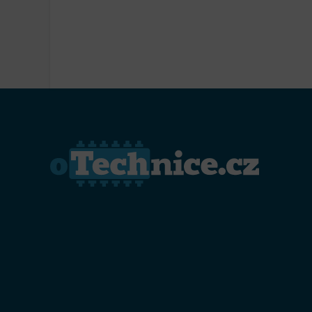
Přiřazo
zařízen
Zajiště
Poskyto
ochrany