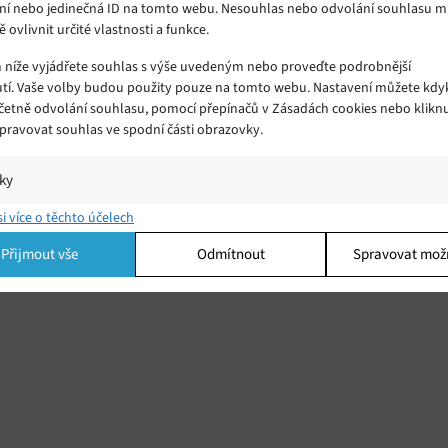
ní nebo jedinečná ID na tomto webu. Nesouhlas nebo odvolání souhlasu 
ě ovlivnit určité vlastnosti a funkce.
m níže vyjádřete souhlas s výše uvedeným nebo proveďte podrobnější
tí. Vaše volby budou použity pouze na tomto webu. Nastavení můžete kdyk
včetně odvolání souhlasu, pomocí přepínačů v Zásadách cookies nebo klikn
Spravovat souhlas ve spodní části obrazovky.
iky
í a/nebo přístup k informacím v zařízení, Porozumění publiku prostřednict
si více o těchto účelech
ik nebo kombinací údajů z různých zdrojů.
Přijmout vše
Odmítnout
Spravovat mož
ing
í a/nebo přístup k informacím v zařízení, Použití omezených údajů k výběr
 Vytváření profilů pro personalizovanou reklamu, Používání profilů k výběr
lizované reklamy, Vytváření profilů pro personalizovaný obsah, Používání
 pro výběr personalizovaného obsahu, Použití omezených údajů k výběru
.
Vžd