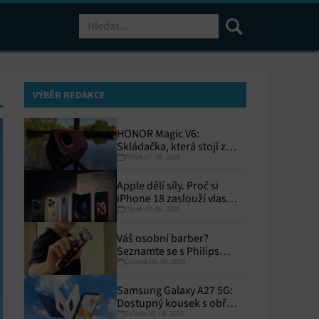
Hledat
VÝBĚR REDAKCE
HONOR Magic V6:
Skládačka, která stojí za
Pátek 07. 08. 2026
to
Apple dělí síly. Proč si
iPhone 18 zaslouží vlastní
Pátek 07. 08. 2026
termín?
Váš osobní barber?
Seznamte se s Philips
Čtvrtek 06. 08. 2026
i9000 Prestige Ultra
Samsung Galaxy A27 5G:
Dostupný kousek s obřím
Středa 05. 08. 2026
displejem