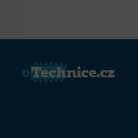
Přiřazo
zařízen
Zajiště
Poskyto
ochrany