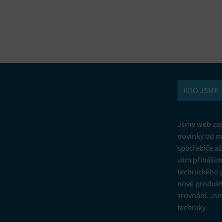
vání a kombinování údajů z jiných zdrojů údajů, Propojení různých
í, Identifikace zařízení na základě automaticky přenášených informací.
ní bezpečnosti, předcházení a zjišťování podvodů a odstraňování chyb,
vání a zobrazování reklamy a obsahu, Ukládání a sdělování voleb
Vžd
 osobních údajů.
KDO JSME
Jsme web zají
novinky od m
spotřebiče a
vám přinášíme
technického 
nové produkt
srovnání. Js
techniky.