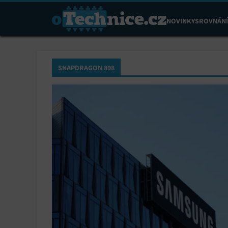
NOVINKY
SROVNÁNÍ
SNAPDRAGON 898