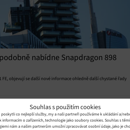
ěpodobně nabídne Snapdragon 898
FE, objevují se další nové informace ohledně další chystané řady
Souhlas s použitím cookies
oskytli co nejlepší služby, my a naši partneři používáme k ukládání a/neb
k informacím o zařízeních, technologie jako soubory cookies. Souhlas s těm
giemi nám a našim partnerům umožní zpracovávat osobní údaje, jako je cho