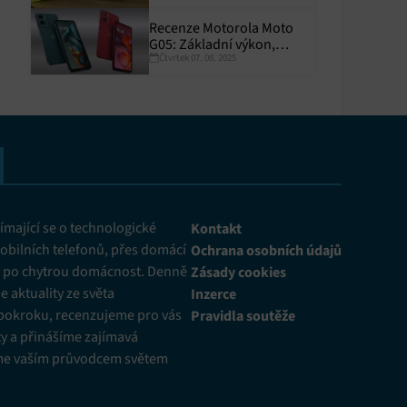
Recenze Motorola Moto
G05: Základní výkon,
Čtvrtek 07. 08. 2025
skvělá výdrž
y aktivní
mající se o technologické
Kontakt
obilních telefonů, přes domácí
Ochrana osobních údajů
ž po chytrou domácnost. Denně
Zásady cookies
 aktuality ze světa
Inzerce
pokroku, recenzujeme pro vás
Pravidla soutěže
y a přinášíme zajímavá
me vaším průvodcem světem