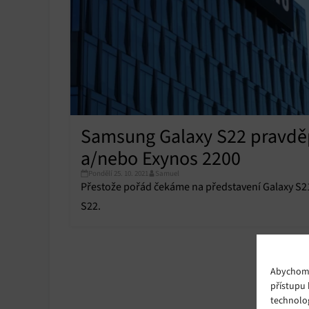
Samsung Galaxy S22 pravd
a/nebo Exynos 2200
Pondělí 25. 10. 2021
Samuel
Přestože pořád čekáme na představení Galaxy S21 
S22.
Abychom p
přístupu 
technolo