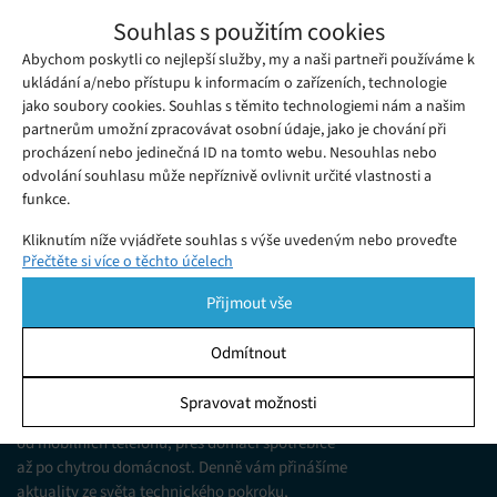
Google připravuje drobnou změnu názvu
Souhlas s použitím cookies
Chrome OS
Abychom poskytli co nejlepší služby, my a naši partneři používáme k
Středa 16. 03. 2022
Samuel
Přemýšleli jste někdy nad tím, jestli se správně píše Chrome
ukládání a/nebo přístupu k informacím o zařízeních, technologie
jako soubory cookies. Souhlas s těmito technologiemi nám a našim
OS, nebo ChromeOS?
partnerům umožní zpracovávat osobní údaje, jako je chování při
procházení nebo jedinečná ID na tomto webu. Nesouhlas nebo
odvolání souhlasu může nepříznivě ovlivnit určité vlastnosti a
funkce.
Kliknutím níže vyjádřete souhlas s výše uvedeným nebo proveďte
Přečtěte si více o těchto účelech
podrobnější rozhodnutí. Vaše volby budou použity pouze na tomto
webu. Nastavení můžete kdykoli změnit, včetně odvolání souhlasu,
Přijmout vše
pomocí přepínačů v Zásadách cookies nebo kliknutím na tlačítko
Spravovat souhlas ve spodní části obrazovky.
Odmítnout
KDO JSME
Statistiky
Spravovat možnosti
Jsme web zajímající se o technologické novinky
Ukládání a/nebo přístup k informacím v zařízení, Porozumění
od mobilních telefonů, přes domácí spotřebiče
publiku prostřednictvím statistik nebo kombinací údajů z
různých zdrojů.
až po chytrou domácnost. Denně vám přinášíme
aktuality ze světa technického pokroku,