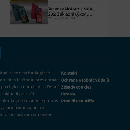
Recenze Motorola Moto
G05: Základní výkon,
Čtvrtek 07. 08. 2025
skvělá výdrž
y aktivní
mající se o technologické
Kontakt
obilních telefonů, přes domácí
Ochrana osobních údajů
ž po chytrou domácnost. Denně
Zásady cookies
 aktuality ze světa
Inzerce
pokroku, recenzujeme pro vás
Pravidla soutěže
y a přinášíme zajímavá
me vaším průvodcem světem