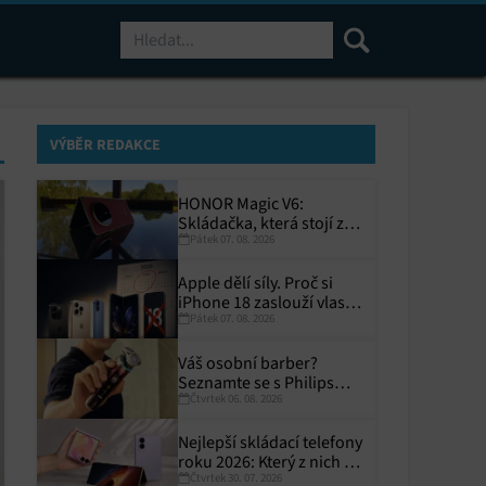
Hledat
VÝBĚR REDAKCE
HONOR Magic V6:
Skládačka, která stojí za
Pátek 07. 08. 2026
to
Apple dělí síly. Proč si
iPhone 18 zaslouží vlastní
Pátek 07. 08. 2026
termín?
Váš osobní barber?
Seznamte se s Philips
Čtvrtek 06. 08. 2026
i9000 Prestige Ultra
Nejlepší skládací telefony
roku 2026: Který z nich si
Čtvrtek 30. 07. 2026
zaslouží místo ve vaší