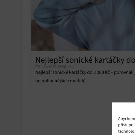
Nejlepší sonické kartáčky do
Středa 20. 05. 2026
Ivana
Nejlepší sonické kartáčky do 3 000 Kč – porovnali
nejoblíbenějších modelů.
Abychom p
přístupu 
technolo