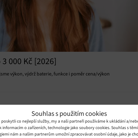
 3 000 Kč [2026]
 jsme výkon, výdrž baterie, funkce i poměr cena/výkon
Souhlas s použitím cookies
oskytli co nejlepší služby, my a naši partneři používáme k ukládání a/neb
k informacím o zařízeních, technologie jako soubory cookies. Souhlas s těm
giemi nám a našim partnerům umožní zpracovávat osobní údaje, jako je cho