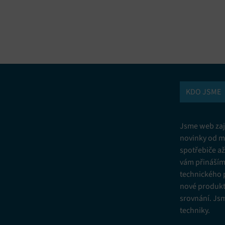
vání a kombinování údajů z jiných zdrojů údajů, Propojení různých
í, Identifikace zařízení na základě automaticky přenášených informací.
ní bezpečnosti, předcházení a zjišťování podvodů a odstraňování chyb,
vání a zobrazování reklamy a obsahu, Ukládání a sdělování voleb
Vžd
 osobních údajů.
KDO JSME
Jsme web zají
novinky od m
spotřebiče a
vám přinášíme
technického 
nové produkt
srovnání. Js
techniky.