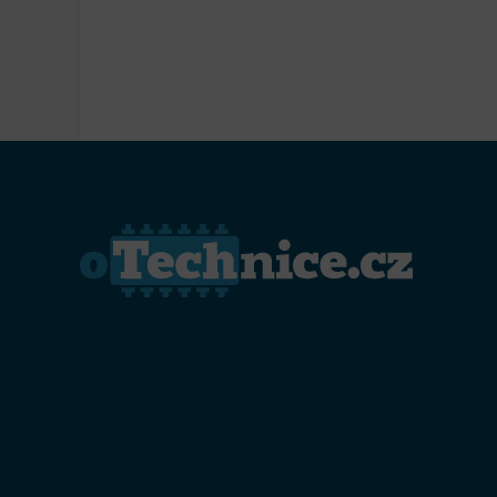
Přiřazo
zařízen
Zajiště
Poskyto
ochrany