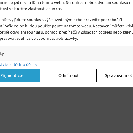
ní nebo jedinečná ID na tomto webu. Nesouhlas nebo odvolání souhlasu 
ě ovlivnit určité vlastnosti a funkce.
m níže vyjádřete souhlas s výše uvedeným nebo proveďte podrobnější
tí. Vaše volby budou použity pouze na tomto webu. Nastavení můžete kdyk
včetně odvolání souhlasu, pomocí přepínačů v Zásadách cookies nebo klikn
Spravovat souhlas ve spodní části obrazovky.
iky
í a/nebo přístup k informacím v zařízení, Porozumění publiku prostřednict
si více o těchto účelech
ik nebo kombinací údajů z různých zdrojů.
Přijmout vše
Odmítnout
Spravovat mož
ing
í a/nebo přístup k informacím v zařízení, Použití omezených údajů k výběr
 Vytváření profilů pro personalizovanou reklamu, Používání profilů k výběr
lizované reklamy, Vytváření profilů pro personalizovaný obsah, Používání
 pro výběr personalizovaného obsahu, Použití omezených údajů k výběru
.
Vžd