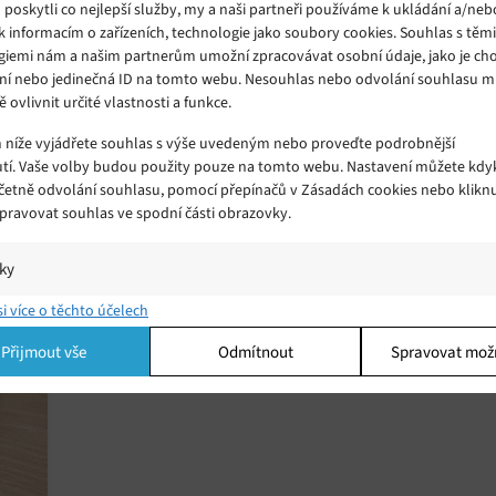
oskytli co nejlepší služby, my a naši partneři používáme k ukládání a/neb
k informacím o zařízeních, technologie jako soubory cookies. Souhlas s těm
giemi nám a našim partnerům umožní zpracovávat osobní údaje, jako je cho
ní nebo jedinečná ID na tomto webu. Nesouhlas nebo odvolání souhlasu 
ě ovlivnit určité vlastnosti a funkce.
m níže vyjádřete souhlas s výše uvedeným nebo proveďte podrobnější
Lenovo představilo pět nových tabletů
tí. Vaše volby budou použity pouze na tomto webu. Nastavení můžete kdyk
Pátek 24. 08. 2018
Redakce
bude
včetně odvolání souhlasu, pomocí přepínačů v Zásadách cookies nebo klikn
Lenovo představilo pět nových tabletů – Lenovo Tab
Spravovat souhlas ve spodní části obrazovky.
E7, Tab E8, Tab E10, Tab M10 a Tab P10.
iky
í a/nebo přístup k informacím v zařízení, Porozumění publiku prostřednict
si více o těchto účelech
ik nebo kombinací údajů z různých zdrojů.
Přijmout vše
Odmítnout
Spravovat mož
ing
í a/nebo přístup k informacím v zařízení, Použití omezených údajů k výběr
 Vytváření profilů pro personalizovanou reklamu, Používání profilů k výběr
lizované reklamy, Vytváření profilů pro personalizovaný obsah, Používání
 pro výběr personalizovaného obsahu, Použití omezených údajů k výběru
.