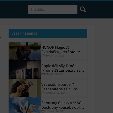
Hledat
VÝBĚR REDAKCE
HONOR Magic V6:
Skládačka, která stojí za
Pátek 07. 08. 2026
to
Apple dělí síly. Proč si
iPhone 18 zaslouží vlastní
Pátek 07. 08. 2026
termín?
Váš osobní barber?
Seznamte se s Philips
Čtvrtek 06. 08. 2026
i9000 Prestige Ultra
Samsung Galaxy A27 5G:
Dostupný kousek s obřím
Středa 05. 08. 2026
displejem