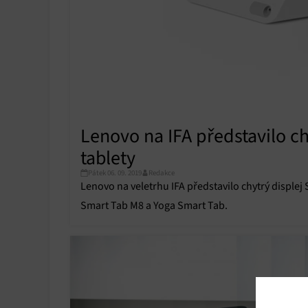
Lenovo na IFA představilo ch
tablety
Pátek 06. 09. 2019
Redakce
Lenovo na veletrhu IFA představilo chytrý displej
Smart Tab M8 a Yoga Smart Tab.