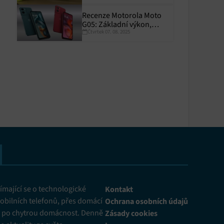
Recenze Motorola Moto
G05: Základní výkon,
y aktivní
Čtvrtek 07. 08. 2025
skvělá výdrž
y aktivní
mající se o technologické
Kontakt
obilních telefonů, přes domácí
Ochrana osobních údajů
ž po chytrou domácnost. Denně
Zásady cookies