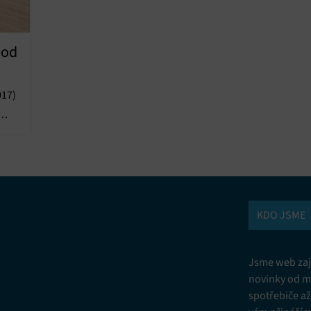
Vžd
pod
vání a kombinování údajů z jiných zdrojů údajů, Propojení různých
í, Identifikace zařízení na základě automaticky přenášených informací.
017)
ní bezpečnosti, předcházení a zjišťování podvodů a odstraňování chyb,
vání a zobrazování reklamy a obsahu, Ukládání a sdělování voleb
Vžd
 osobních údajů.
KDO JSME
Jsme web zají
novinky od m
spotřebiče a