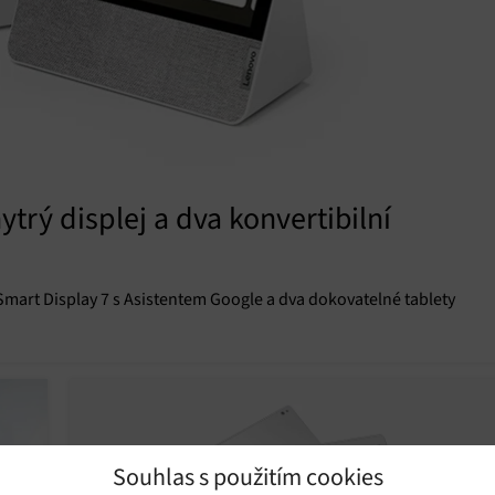
ytrý displej a dva konvertibilní
 Smart Display 7 s Asistentem Google a dva dokovatelné tablety
Souhlas s použitím cookies