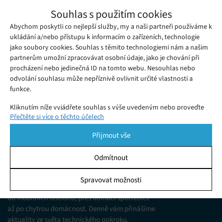
Rise of the Ronin je historická akční RPG
Souhlas s použitím cookies
od tvůrců hry Nioh
Abychom poskytli co nejlepší služby, my a naši partneři používáme k
Středa 14. 09. 2022
Gabriela
Herní studio Team Ninja (nezaměňovat s Ninja Theory), které
ukládání a/nebo přístupu k informacím o zařízeních, technologie
jako soubory cookies. Souhlas s těmito technologiemi nám a našim
stojí za hrou Nioh, plánuje vzít fanoušky PlayStation na
partnerům umožní zpracovávat osobní údaje, jako je chování při
dobrodružnou výpravu do Japonska éry Bakumacu.
procházení nebo jedinečná ID na tomto webu. Nesouhlas nebo
odvolání souhlasu může nepříznivě ovlivnit určité vlastnosti a
funkce.
Kliknutím níže vyjádřete souhlas s výše uvedeným nebo proveďte
Přečtěte si více o těchto účelech
podrobnější rozhodnutí. Vaše volby budou použity pouze na tomto
webu. Nastavení můžete kdykoli změnit, včetně odvolání souhlasu,
Přijmout vše
pomocí přepínačů v Zásadách cookies nebo kliknutím na tlačítko
Spravovat souhlas ve spodní části obrazovky.
Odmítnout
KDO JSME
Statistiky
Spravovat možnosti
Jsme web zajímající se o technologické novinky
Ukládání a/nebo přístup k informacím v zařízení, Porozumění
od mobilních telefonů, přes domácí spotřebiče
publiku prostřednictvím statistik nebo kombinací údajů z
různých zdrojů.
až po chytrou domácnost. Denně vám přinášíme
aktuality ze světa technického pokroku,