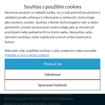
Výpadek telefonních služeb postihl
Souhlas s použitím cookies
obyvatele třiceti pěti států USA
Abychom poskytli co nejlepší služby, my a naši partneři používáme k
Neděle 30. 12. 2018
Redakce
Jednoho z největších poskytovatelů telekomunikačních služeb
ukládání a/nebo přístupu k informacím o zařízeních, technologie
jako soubory cookies. Souhlas s těmito technologiemi nám a našim
v USA, společnost CenturyLink, postihl na sklonku minulého
partnerům umožní zpracovávat osobní údaje, jako je chování při
týden rozsáhlý výpadek sítě.
procházení nebo jedinečná ID na tomto webu. Nesouhlas nebo
odvolání souhlasu může nepříznivě ovlivnit určité vlastnosti a
funkce.
Kliknutím níže vyjádřete souhlas s výše uvedeným nebo proveďte
Přečtěte si více o těchto účelech
podrobnější rozhodnutí. Vaše volby budou použity pouze na tomto
webu. Nastavení můžete kdykoli změnit, včetně odvolání souhlasu,
Přijmout vše
pomocí přepínačů v Zásadách cookies nebo kliknutím na tlačítko
Spravovat souhlas ve spodní části obrazovky.
Odmítnout
KDO JSME
Statistiky
Spravovat možnosti
Jsme web zajímající se o technologické novinky
Ukládání a/nebo přístup k informacím v zařízení, Porozumění
od mobilních telefonů, přes domácí spotřebiče
publiku prostřednictvím statistik nebo kombinací údajů z
různých zdrojů.
až po chytrou domácnost. Denně vám přinášíme
aktuality ze světa technického pokroku,