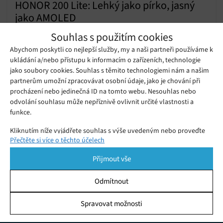
HONOR 200 Lite: Lehký jako pírko, jasný
jako AMOLED
Čtvrtek 02. 10. 2025
Julia
Souhlas s použitím cookies
HONOR 200 Lite nabízí extrémně tenký a lehký design, jasný
Abychom poskytli co nejlepší služby, my a naši partneři používáme k
6,7" displej a 108Mpx fotoaparát. Zjistěte, zda je tento stylový
ukládání a/nebo přístupu k informacím o zařízeních, technologie
smartphone vhodný i pro vás.
jako soubory cookies. Souhlas s těmito technologiemi nám a našim
partnerům umožní zpracovávat osobní údaje, jako je chování při
Nejlepší mobily do 13 000 Kč: Telefony
procházení nebo jedinečná ID na tomto webu. Nesouhlas nebo
střední třídy roku 2025
Čtvrtek 05. 06. 2025
Julia
odvolání souhlasu může nepříznivě ovlivnit určité vlastnosti a
funkce.
Kliknutím níže vyjádřete souhlas s výše uvedeným nebo proveďte
Přečtěte si více o těchto účelech
podrobnější rozhodnutí. Vaše volby budou použity pouze na tomto
webu. Nastavení můžete kdykoli změnit, včetně odvolání souhlasu,
Přijmout vše
pomocí přepínačů v Zásadách cookies nebo kliknutím na tlačítko
Spravovat souhlas ve spodní části obrazovky.
Odmítnout
Statistiky
Spravovat možnosti
KDO JSME
Ukládání a/nebo přístup k informacím v zařízení, Porozumění
publiku prostřednictvím statistik nebo kombinací údajů z