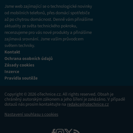
různých zdrojů.
Jsme web zajímající se o technologické novinky
od mobilních telefonů, přes domácí spotřebiče
až po chytrou domácnost. Denně vám přinášíme
Marketing
aktuality ze světa technického pokroku,
Ukládání a/nebo přístup k informacím v zařízení, Použití
recenzujeme pro vás nové produkty a přinášíme
omezených údajů k výběru reklam, Vytváření profilů pro
zajímavá srovnání. Jsme vaším průvodcem
personalizovanou reklamu, Používání profilů k výběru
personalizované reklamy, Vytváření profilů pro
světem techniky.
personalizovaný obsah, Používání profilů pro výběr
Kontakt
personalizovaného obsahu, Použití omezených údajů k výběru
Ochrana osobních údajů
obsahu.
Zásady cookies
Inzerce
Funkce
Vždy aktivní
Pravidla soutěže
Přiřazování a kombinování údajů z jiných zdrojů
údajů, Propojení různých zařízení, Identifikace
Copyright © 2026 oTechnice.cz. All rights reserved. Obsah je
zařízení na základě automaticky přenášených
chráněný autorským zákonem a jeho šíření je zakázáno. V případě
informací.
dotazů nás prosím kontaktujte na
redakce@otechnice.cz
Nastavení souhlasu s cookies
Zajištění bezpečnosti, předcházení a zjišťování
podvodů a odstraňování chyb, Poskytování a
Vždy aktivní
zobrazování reklamy a obsahu, Ukládání a sdělování
voleb ochrany osobních údajů.