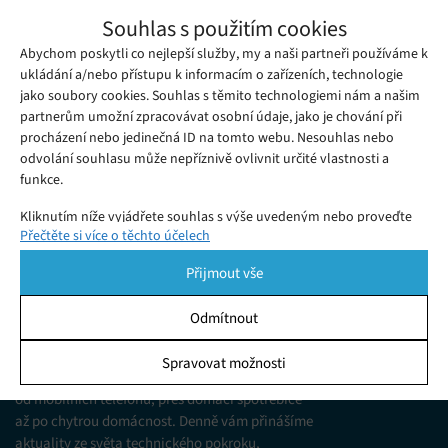
Co koupit ženě k Vánocům? Tipy na
Souhlas s použitím cookies
vánoční dárky
Abychom poskytli co nejlepší služby, my a naši partneři používáme k
Úterý 09. 12. 2025
Adéla
Perfektní tipy na vánoční dárky pro ženy! Vyberte to nejlepší
ukládání a/nebo přístupu k informacím o zařízeních, technologie
jako soubory cookies. Souhlas s těmito technologiemi nám a našim
pro partnerku, maminku nebo kamarádku. Inspirujte se a
partnerům umožní zpracovávat osobní údaje, jako je chování při
udělejte radost.
procházení nebo jedinečná ID na tomto webu. Nesouhlas nebo
odvolání souhlasu může nepříznivě ovlivnit určité vlastnosti a
funkce.
Kliknutím níže vyjádřete souhlas s výše uvedeným nebo proveďte
Přečtěte si více o těchto účelech
podrobnější rozhodnutí. Vaše volby budou použity pouze na tomto
webu. Nastavení můžete kdykoli změnit, včetně odvolání souhlasu,
Přijmout vše
pomocí přepínačů v Zásadách cookies nebo kliknutím na tlačítko
Spravovat souhlas ve spodní části obrazovky.
Odmítnout
KDO JSME
Statistiky
Spravovat možnosti
Jsme web zajímající se o technologické novinky
Ukládání a/nebo přístup k informacím v zařízení, Porozumění
od mobilních telefonů, přes domácí spotřebiče
publiku prostřednictvím statistik nebo kombinací údajů z
různých zdrojů.
až po chytrou domácnost. Denně vám přinášíme
aktuality ze světa technického pokroku,