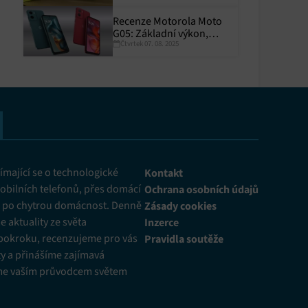
Recenze Motorola Moto
G05: Základní výkon,
Čtvrtek 07. 08. 2025
skvělá výdrž
y aktivní
mající se o technologické
Kontakt
obilních telefonů, přes domácí
Ochrana osobních údajů
ž po chytrou domácnost. Denně
Zásady cookies
 aktuality ze světa
Inzerce
pokroku, recenzujeme pro vás
Pravidla soutěže
y a přinášíme zajímavá
me vaším průvodcem světem