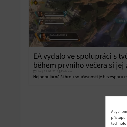
EA vydalo ve spolupráci s tvůr
během prvního večera si jej 
Úterý 05. 02. 2019
Redakce
Nejpopulárnější hrou současnosti je bezesporu mul
Abychom p
přístupu 
technolo