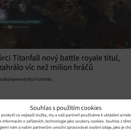
ci Titanfall nový battle royale titul,
zahrálo víc než milion hráčů
tiplayerový titul Fortnite.
Souhlas s použitím cookies
oskytli co nejlepší služby, my a naši partneři používáme k ukládání a/neb
k informacím o zařízeních, technologie jako soubory cookies. Souhlas s těm
giemi nám a našim partnerům umožní zpracovávat osobní údaje, jako je cho