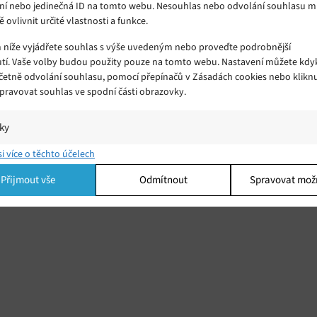
ní nebo jedinečná ID na tomto webu. Nesouhlas nebo odvolání souhlasu 
ě ovlivnit určité vlastnosti a funkce.
m níže vyjádřete souhlas s výše uvedeným nebo proveďte podrobnější
tí. Vaše volby budou použity pouze na tomto webu. Nastavení můžete kdyk
včetně odvolání souhlasu, pomocí přepínačů v Zásadách cookies nebo klikn
Spravovat souhlas ve spodní části obrazovky.
iky
í a/nebo přístup k informacím v zařízení, Porozumění publiku prostřednict
si více o těchto účelech
ik nebo kombinací údajů z různých zdrojů.
Přijmout vše
Odmítnout
Spravovat mož
ing
í a/nebo přístup k informacím v zařízení, Použití omezených údajů k výběr
 Vytváření profilů pro personalizovanou reklamu, Používání profilů k výběr
lizované reklamy, Vytváření profilů pro personalizovaný obsah, Používání
 pro výběr personalizovaného obsahu, Použití omezených údajů k výběru
.
Vžd