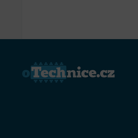
Přiřazo
zařízen
Zajiště
Poskyto
ochrany