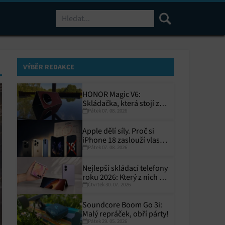
Hledat
VÝBĚR REDAKCE
HONOR Magic V6:
Skládačka, která stojí za
Pátek 07. 08. 2026
to
Apple dělí síly. Proč si
iPhone 18 zaslouží vlastní
Pátek 07. 08. 2026
termín?
Nejlepší skládací telefony
roku 2026: Který z nich si
Čtvrtek 30. 07. 2026
zaslouží místo ve vaší
kapse?
Soundcore Boom Go 3i:
Malý repráček, obří párty!
Pátek 29. 05. 2026