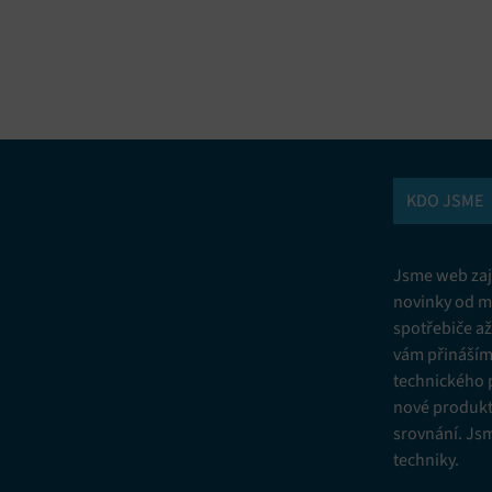
vání a kombinování údajů z jiných zdrojů údajů, Propojení různých
í, Identifikace zařízení na základě automaticky přenášených informací.
ní bezpečnosti, předcházení a zjišťování podvodů a odstraňování chyb,
vání a zobrazování reklamy a obsahu, Ukládání a sdělování voleb
Vžd
 osobních údajů.
KDO JSME
Jsme web zají
novinky od m
spotřebiče a
vám přinášíme
technického 
nové produkt
srovnání. Js
techniky.