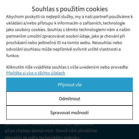
Snímače otisků prstů u Galaxy Z Fold 4 a
Souhlas s použitím cookies
Flip 4 budou údajně opět umístěny v
Abychom poskytli co nejlepší služby, my a naši partneři používáme k
Pátek 08. 04. 2022
Samuel
tlačítku napájení
Přestože se představení nové generace skládacích zařízení od
ukládání a/nebo přístupu k informacím o zařízeních, technologie
jako soubory cookies. Souhlas s těmito technologiemi nám a našim
Samsungu dočkáme až za několik měsíců, pomalu se objevují
partnerům umožní zpracovávat osobní údaje, jako je chování při
další zajímavé podrobnosti.
procházení nebo jedinečná ID na tomto webu. Nesouhlas nebo
odvolání souhlasu může nepříznivě ovlivnit určité vlastnosti a
funkce.
Kliknutím níže vyjádřete souhlas s výše uvedeným nebo proveďte
Přečtěte si více o těchto účelech
podrobnější rozhodnutí. Vaše volby budou použity pouze na tomto
webu. Nastavení můžete kdykoli změnit, včetně odvolání souhlasu,
Přijmout vše
pomocí přepínačů v Zásadách cookies nebo kliknutím na tlačítko
Spravovat souhlas ve spodní části obrazovky.
Odmítnout
KDO JSME
Statistiky
Spravovat možnosti
Jsme web zajímající se o technologické novinky
Ukládání a/nebo přístup k informacím v zařízení, Porozumění
od mobilních telefonů, přes domácí spotřebiče
publiku prostřednictvím statistik nebo kombinací údajů z
různých zdrojů.
až po chytrou domácnost. Denně vám přinášíme
aktuality ze světa technického pokroku,