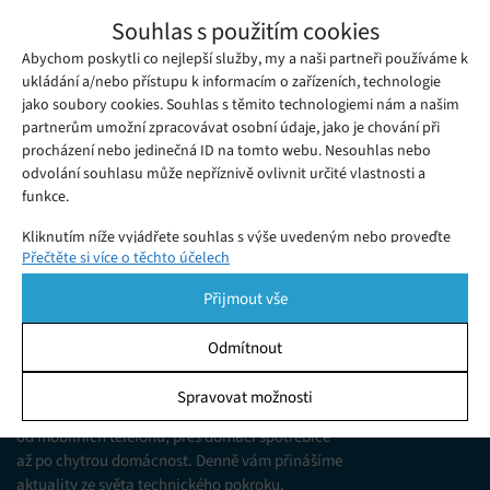
Vědci vyvinuli dálkově ovládanou kameru
Souhlas s použitím cookies
k diagnostice zažívacích problémů
Abychom poskytli co nejlepší služby, my a naši partneři používáme k
Čtvrtek 08. 06. 2023
Samuel
Endoskopy ve formě polykacích videokapslí existují již nějakou
ukládání a/nebo přístupu k informacím o zařízeních, technologie
jako soubory cookies. Souhlas s těmito technologiemi nám a našim
dobu, ale jejich použití je značně omezené a nelze je ovládat...
partnerům umožní zpracovávat osobní údaje, jako je chování při
procházení nebo jedinečná ID na tomto webu. Nesouhlas nebo
odvolání souhlasu může nepříznivě ovlivnit určité vlastnosti a
funkce.
Kliknutím níže vyjádřete souhlas s výše uvedeným nebo proveďte
Přečtěte si více o těchto účelech
podrobnější rozhodnutí. Vaše volby budou použity pouze na tomto
webu. Nastavení můžete kdykoli změnit, včetně odvolání souhlasu,
Přijmout vše
pomocí přepínačů v Zásadách cookies nebo kliknutím na tlačítko
Spravovat souhlas ve spodní části obrazovky.
Odmítnout
KDO JSME
Statistiky
Spravovat možnosti
Jsme web zajímající se o technologické novinky
Ukládání a/nebo přístup k informacím v zařízení, Porozumění
od mobilních telefonů, přes domácí spotřebiče
publiku prostřednictvím statistik nebo kombinací údajů z
různých zdrojů.
až po chytrou domácnost. Denně vám přinášíme
aktuality ze světa technického pokroku,