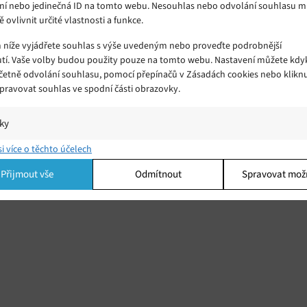
ní nebo jedinečná ID na tomto webu. Nesouhlas nebo odvolání souhlasu 
ě ovlivnit určité vlastnosti a funkce.
m níže vyjádřete souhlas s výše uvedeným nebo proveďte podrobnější
tí. Vaše volby budou použity pouze na tomto webu. Nastavení můžete kdyk
včetně odvolání souhlasu, pomocí přepínačů v Zásadách cookies nebo klikn
Spravovat souhlas ve spodní části obrazovky.
iky
í a/nebo přístup k informacím v zařízení, Porozumění publiku prostřednict
si více o těchto účelech
ik nebo kombinací údajů z různých zdrojů.
Přijmout vše
Odmítnout
Spravovat mož
ing
í a/nebo přístup k informacím v zařízení, Použití omezených údajů k výběr
 Vytváření profilů pro personalizovanou reklamu, Používání profilů k výběr
lizované reklamy, Vytváření profilů pro personalizovaný obsah, Používání
 pro výběr personalizovaného obsahu, Použití omezených údajů k výběru
.
Vžd