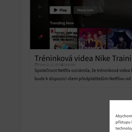
Tréninková videa Nike Traini
Pátek 23. 12. 2022
Gabriela
Společnost Netflix oznámila, že tréninková videa N
bude k dispozici všem předplatitelům Netflixu od 
Abychom p
přístupu 
technolo