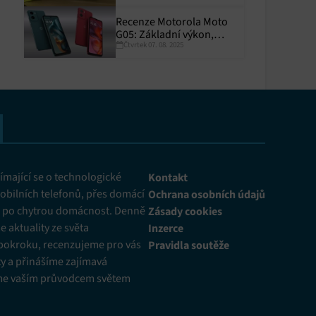
Recenze Motorola Moto
G05: Základní výkon,
Čtvrtek 07. 08. 2025
skvělá výdrž
y aktivní
mající se o technologické
Kontakt
obilních telefonů, přes domácí
Ochrana osobních údajů
ž po chytrou domácnost. Denně
Zásady cookies
 aktuality ze světa
Inzerce
pokroku, recenzujeme pro vás
Pravidla soutěže
y a přinášíme zajímavá
me vaším průvodcem světem