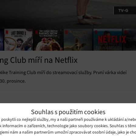
ng Club míří na Netflix
ike Training Club míří do streamovací služby. První várka videí
30. prosince.
Souhlas s použitím cookies
oskytli co nejlepší služby, my a naši partneři používáme k ukládání a/neb
k informacím o zařízeních, technologie jako soubory cookies. Souhlas s těm
giemi nám a našim partnerům umožní zpracovávat osobní údaje, jako je cho