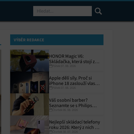
Hledat
VÝBĚR REDAKCE
HONOR Magic V6:
Skládačka, která stojí za
Pátek 07. 08. 2026
to
Apple dělí síly. Proč si
iPhone 18 zaslouží vlastní
Pátek 07. 08. 2026
termín?
Váš osobní barber?
Seznamte se s Philips
Čtvrtek 06. 08. 2026
i9000 Prestige Ultra
Nejlepší skládací telefony
roku 2026: Který z nich si
Čtvrtek 30. 07. 2026
zaslouží místo ve vaší