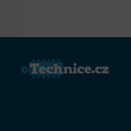
Přiřazo
zařízen
Zajiště
Poskyto
ochrany