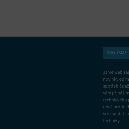
vání a kombinování údajů z jiných zdrojů údajů, Propojení různých
í, Identifikace zařízení na základě automaticky přenášených informací.
ní bezpečnosti, předcházení a zjišťování podvodů a odstraňování chyb,
vání a zobrazování reklamy a obsahu, Ukládání a sdělování voleb
Vžd
 osobních údajů.
KDO JSME
Jsme web zají
novinky od m
spotřebiče a
vám přinášíme
technického 
nové produkt
srovnání. Js
techniky.