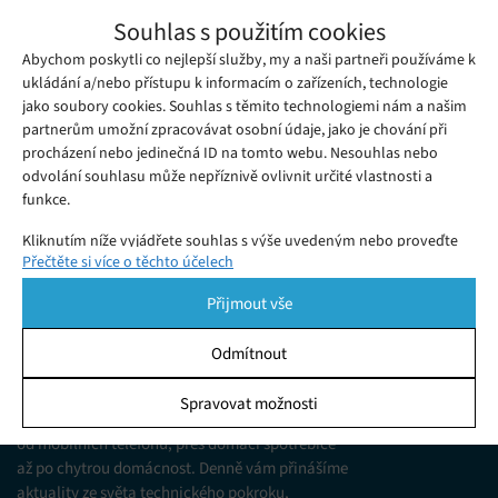
TrueLife HairWaver W6: Přirozené vlny,
Souhlas s použitím cookies
žádná námaha
Abychom poskytli co nejlepší služby, my a naši partneři používáme k
Sobota 06. 12. 2025
Ivana
TrueLife HairWaver W6 vám umožní tvořit přirozené vlny
ukládání a/nebo přístupu k informacím o zařízeních, technologie
jako soubory cookies. Souhlas s těmito technologiemi nám a našim
rychle, bezpečně a pohodlně. Skvělá volba pro každodenní
partnerům umožní zpracovávat osobní údaje, jako je chování při
styling.
procházení nebo jedinečná ID na tomto webu. Nesouhlas nebo
odvolání souhlasu může nepříznivě ovlivnit určité vlastnosti a
funkce.
Kliknutím níže vyjádřete souhlas s výše uvedeným nebo proveďte
Přečtěte si více o těchto účelech
podrobnější rozhodnutí. Vaše volby budou použity pouze na tomto
webu. Nastavení můžete kdykoli změnit, včetně odvolání souhlasu,
Přijmout vše
pomocí přepínačů v Zásadách cookies nebo kliknutím na tlačítko
Spravovat souhlas ve spodní části obrazovky.
Odmítnout
KDO JSME
Statistiky
Spravovat možnosti
Jsme web zajímající se o technologické novinky
Ukládání a/nebo přístup k informacím v zařízení, Porozumění
od mobilních telefonů, přes domácí spotřebiče
publiku prostřednictvím statistik nebo kombinací údajů z
různých zdrojů.
až po chytrou domácnost. Denně vám přinášíme
aktuality ze světa technického pokroku,