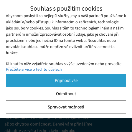
Vtipálci vyměnili na Wikipedii fotografii
Souhlas s použitím cookies
Donalda Trumpa za obrázek penisu,
Abychom poskytli co nejlepší služby, my a naši partneři používáme k
Neděle 25. 11. 2018
Redakce
přejala to i Siri
Wikipedie je jako zdroj informací může být často velmi
ukládání a/nebo přístupu k informacím o zařízeních, technologie
jako soubory cookies. Souhlas s těmito technologiemi nám a našim
nebezpečná.
partnerům umožní zpracovávat osobní údaje, jako je chování při
procházení nebo jedinečná ID na tomto webu. Nesouhlas nebo
odvolání souhlasu může nepříznivě ovlivnit určité vlastnosti a
funkce.
Kliknutím níže vyjádřete souhlas s výše uvedeným nebo proveďte
Přečtěte si více o těchto účelech
podrobnější rozhodnutí. Vaše volby budou použity pouze na tomto
webu. Nastavení můžete kdykoli změnit, včetně odvolání souhlasu,
Přijmout vše
pomocí přepínačů v Zásadách cookies nebo kliknutím na tlačítko
Spravovat souhlas ve spodní části obrazovky.
Odmítnout
KDO JSME
Statistiky
Spravovat možnosti
Jsme web zajímající se o technologické novinky
Ukládání a/nebo přístup k informacím v zařízení, Porozumění
od mobilních telefonů, přes domácí spotřebiče
publiku prostřednictvím statistik nebo kombinací údajů z
různých zdrojů.
až po chytrou domácnost. Denně vám přinášíme
aktuality ze světa technického pokroku,