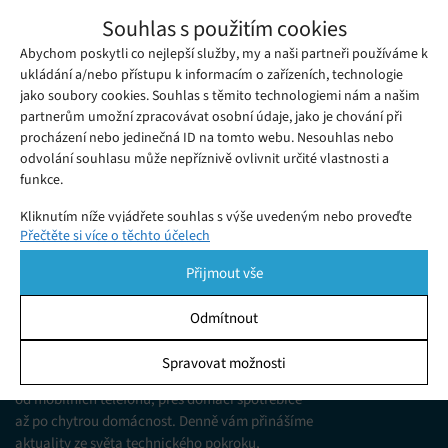
Twitch vytáhl do boje proti uživatelům
Souhlas s použitím cookies
používajícím blokátor reklam uBlock
Abychom poskytli co nejlepší služby, my a naši partneři používáme k
Čtvrtek 05. 11. 2020
Samuel
Ačkoli je Twitch na reklamách závislý, jelikož z nich získává své
ukládání a/nebo přístupu k informacím o zařízeních, technologie
jako soubory cookies. Souhlas s těmito technologiemi nám a našim
příjmy, nyní dosti zarážejícím způsobem vytáhl do boje proti
partnerům umožní zpracovávat osobní údaje, jako je chování při
uživatelům, kteří používají blokátor reklam uBlock Origin.
procházení nebo jedinečná ID na tomto webu. Nesouhlas nebo
odvolání souhlasu může nepříznivě ovlivnit určité vlastnosti a
funkce.
Kliknutím níže vyjádřete souhlas s výše uvedeným nebo proveďte
Přečtěte si více o těchto účelech
podrobnější rozhodnutí. Vaše volby budou použity pouze na tomto
webu. Nastavení můžete kdykoli změnit, včetně odvolání souhlasu,
Přijmout vše
pomocí přepínačů v Zásadách cookies nebo kliknutím na tlačítko
Spravovat souhlas ve spodní části obrazovky.
Odmítnout
KDO JSME
Statistiky
Spravovat možnosti
Jsme web zajímající se o technologické novinky
Ukládání a/nebo přístup k informacím v zařízení, Porozumění
od mobilních telefonů, přes domácí spotřebiče
publiku prostřednictvím statistik nebo kombinací údajů z
různých zdrojů.
až po chytrou domácnost. Denně vám přinášíme
aktuality ze světa technického pokroku,