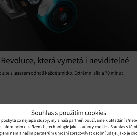
Revoluce, která vymetá i neviditelné
ute s laserem odhalí každé smítko. Extrémní síla a 70 minut
Souhlas s použitím cookies
oskytli co nejlepší služby, my a naši partneři používáme k ukládání a/neb
k informacím o zařízeních, technologie jako soubory cookies. Souhlas s těm
giemi nám a našim partnerům umožní zpracovávat osobní údaje, jako je cho