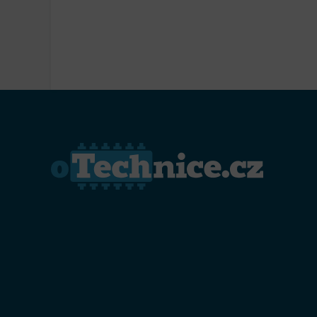
Přiřazo
zařízen
Zajiště
Poskyto
ochrany