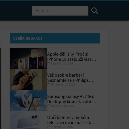
Hledat
VÝBĚR REDAKCE
Apple dělí síly. Proč si
iPhone 18 zaslouží vlastní
Pátek 07. 08. 2026
termín?
Váš osobní barber?
Seznamte se s Philips
Čtvrtek 06. 08. 2026
i9000 Prestige Ultra
Samsung Galaxy A27 5G:
Dostupný kousek s obřím
Středa 05. 08. 2026
displejem
Obří baterie v tenkém
těle: vivo uvádí na český
Úterý 04. 08. 2026
trh V70 Lite 5G