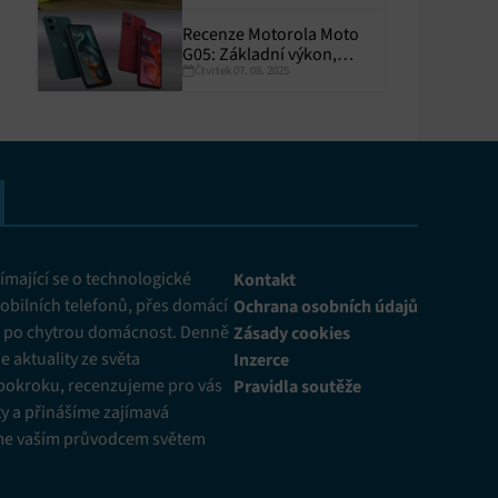
Recenze Motorola Moto
G05: Základní výkon,
Čtvrtek 07. 08. 2025
skvělá výdrž
y aktivní
mající se o technologické
Kontakt
obilních telefonů, přes domácí
Ochrana osobních údajů
ž po chytrou domácnost. Denně
Zásady cookies
 aktuality ze světa
Inzerce
pokroku, recenzujeme pro vás
Pravidla soutěže
y a přinášíme zajímavá
me vaším průvodcem světem