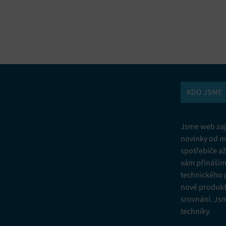
vání a kombinování údajů z jiných zdrojů údajů, Propojení různých
í, Identifikace zařízení na základě automaticky přenášených informací.
ní bezpečnosti, předcházení a zjišťování podvodů a odstraňování chyb,
vání a zobrazování reklamy a obsahu, Ukládání a sdělování voleb
Vžd
 osobních údajů.
KDO JSME
Jsme web zají
novinky od m
spotřebiče a
vám přinášíme
technického 
nové produkt
srovnání. Js
techniky.