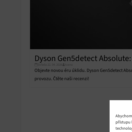
Dyson Gen5detect Absolute: 
Středa 22. 04. 2026
Ivana
Objevte novou éru úklidu. Dyson Gen5detect Absol
provozu. Čtěte naši recenzi!
Abychom p
přístupu 
technolo