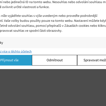
ní nebo jedinečná ID na tomto webu. Nesouhlas nebo odvolání souhlasu 
ě ovlivnit určité vlastnosti a funkce.
m níže vyjádřete souhlas s výše uvedeným nebo proveďte podrobnější
tí. Vaše volby budou použity pouze na tomto webu. Nastavení můžete kdyk
včetně odvolání souhlasu, pomocí přepínačů v Zásadách cookies nebo klikn
Spravovat souhlas ve spodní části obrazovky.
iky
í a/nebo přístup k informacím v zařízení, Porozumění publiku prostřednict
si více o těchto účelech
ik nebo kombinací údajů z různých zdrojů.
Přijmout vše
Odmítnout
Spravovat mož
ing
í a/nebo přístup k informacím v zařízení, Použití omezených údajů k výběr
 Vytváření profilů pro personalizovanou reklamu, Používání profilů k výběr
lizované reklamy, Vytváření profilů pro personalizovaný obsah, Používání
 pro výběr personalizovaného obsahu, Použití omezených údajů k výběru
.
Vžd