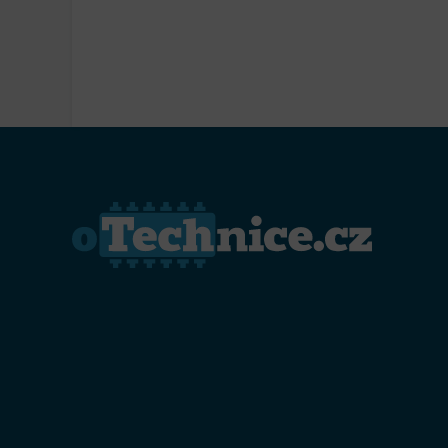
Přiřazo
zařízen
Zajiště
Poskyto
ochrany