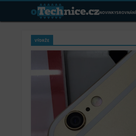
NOVINKY
SROVNÁNÍ
VÝDRŽE