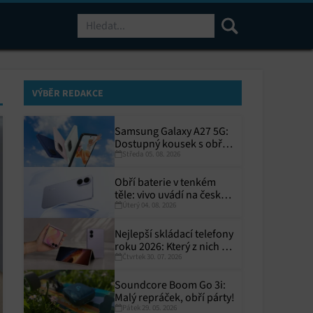
Hledat
VÝBĚR REDAKCE
Samsung Galaxy A27 5G:
Dostupný kousek s obřím
Středa 05. 08. 2026
displejem
Obří baterie v tenkém
těle: vivo uvádí na český
Úterý 04. 08. 2026
trh V70 Lite 5G
Nejlepší skládací telefony
roku 2026: Který z nich si
Čtvrtek 30. 07. 2026
zaslouží místo ve vaší
kapse?
Soundcore Boom Go 3i:
Malý repráček, obří párty!
Pátek 29. 05. 2026