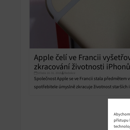
Apple čelí ve Francii vyšet
zkracování životnosti iPhon
Středa 10. 01. 2018
Redakce
Společnost Apple se ve Francii stala předmětem v
spotřebitele úmyslně zkracuje životnost starších
Abychom p
přístupu 
technolo