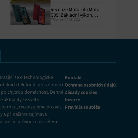
Recenze Motorola Moto
G05: Základní výkon,
Čtvrtek 07. 08. 2025
skvělá výdrž
y aktivní
mající se o technologické
Kontakt
obilních telefonů, přes domácí
Ochrana osobních údajů
ž po chytrou domácnost. Denně
Zásady cookies
 aktuality ze světa
Inzerce
pokroku, recenzujeme pro vás
Pravidla soutěže
y a přinášíme zajímavá
me vaším průvodcem světem