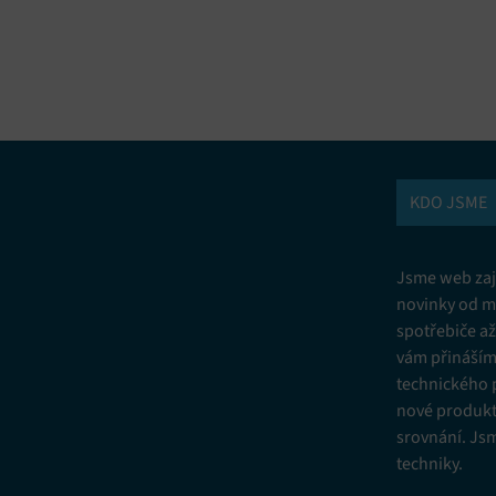
vání a kombinování údajů z jiných zdrojů údajů, Propojení různých
í, Identifikace zařízení na základě automaticky přenášených informací.
ní bezpečnosti, předcházení a zjišťování podvodů a odstraňování chyb,
vání a zobrazování reklamy a obsahu, Ukládání a sdělování voleb
Vžd
 osobních údajů.
KDO JSME
Jsme web zají
novinky od m
spotřebiče a
vám přinášíme
technického 
nové produkt
srovnání. Js
techniky.