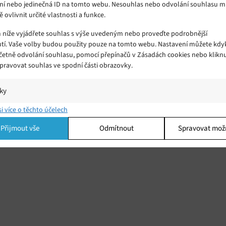
ní nebo jedinečná ID na tomto webu. Nesouhlas nebo odvolání souhlasu 
ě ovlivnit určité vlastnosti a funkce.
m níže vyjádřete souhlas s výše uvedeným nebo proveďte podrobnější
tí. Vaše volby budou použity pouze na tomto webu. Nastavení můžete kdyk
včetně odvolání souhlasu, pomocí přepínačů v Zásadách cookies nebo klikn
Spravovat souhlas ve spodní části obrazovky.
iky
í a/nebo přístup k informacím v zařízení, Porozumění publiku prostřednict
si více o těchto účelech
ik nebo kombinací údajů z různých zdrojů.
Přijmout vše
Odmítnout
Spravovat mož
ing
í a/nebo přístup k informacím v zařízení, Použití omezených údajů k výběr
 Vytváření profilů pro personalizovanou reklamu, Používání profilů k výběr
lizované reklamy, Vytváření profilů pro personalizovaný obsah, Používání
 pro výběr personalizovaného obsahu, Použití omezených údajů k výběru
.
Vžd