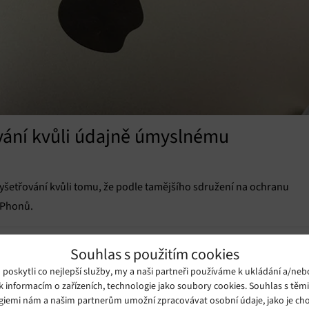
řování kvůli údajně úmyslnému
ů
yšetřování kvůli tomu, že podle tamějšího sdružení na ochranu
 iPhonů.
Souhlas s použitím cookies
oskytli co nejlepší služby, my a naši partneři používáme k ukládání a/neb
k informacím o zařízeních, technologie jako soubory cookies. Souhlas s těm
giemi nám a našim partnerům umožní zpracovávat osobní údaje, jako je cho