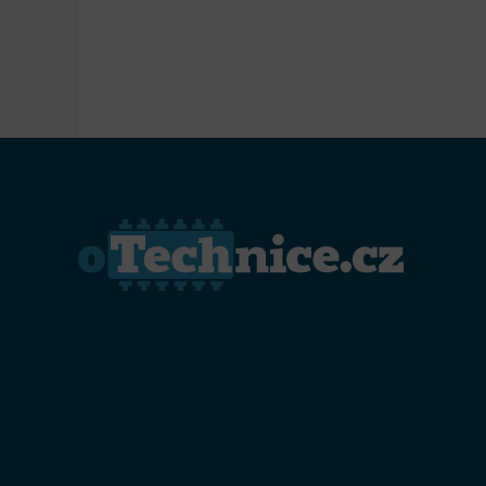
Přiřazo
zařízen
Zajiště
Poskyto
ochrany