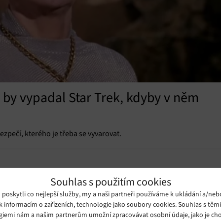
k by vypadal Star Trek, kdyby v něm
ezpečí, kterého je třeba se vyvarovat.
Souhlas s použitím cookies
oskytli co nejlepší služby, my a naši partneři používáme k ukládání a/neb
k informacím o zařízeních, technologie jako soubory cookies. Souhlas s těm
giemi nám a našim partnerům umožní zpracovávat osobní údaje, jako je cho