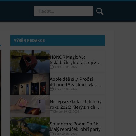
Hledat
VÝBĚR REDAKCE
HONOR Magic V6:
Skládačka, která stojí za
Pátek 07. 08. 2026
to
Apple dělí síly. Proč si
iPhone 18 zaslouží vlastní
Pátek 07. 08. 2026
termín?
Nejlepší skládací telefony
roku 2026: Který z nich si
Čtvrtek 30. 07. 2026
zaslouží místo ve vaší
kapse?
Soundcore Boom Go 3i:
Malý repráček, obří párty!
Pátek 29. 05. 2026