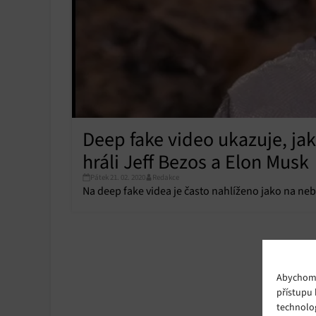
Deep fake video ukazuje, ja
hráli Jeff Bezos a Elon Musk
Pátek 21. 02. 2020
Redakce
Na deep fake videa je často nahlíženo jako na neb
Abychom p
přístupu 
technolo