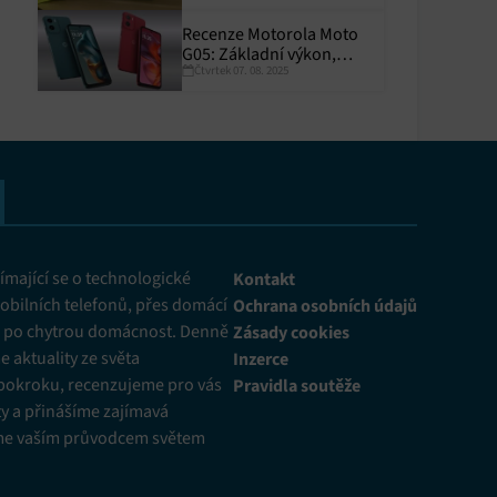
Recenze Motorola Moto
G05: Základní výkon,
Čtvrtek 07. 08. 2025
skvělá výdrž
y aktivní
mající se o technologické
Kontakt
obilních telefonů, přes domácí
Ochrana osobních údajů
ž po chytrou domácnost. Denně
Zásady cookies
 aktuality ze světa
Inzerce
pokroku, recenzujeme pro vás
Pravidla soutěže
y a přinášíme zajímavá
me vaším průvodcem světem