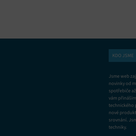
vání a kombinování údajů z jiných zdrojů údajů, Propojení různých
í, Identifikace zařízení na základě automaticky přenášených informací.
ní bezpečnosti, předcházení a zjišťování podvodů a odstraňování chyb,
vání a zobrazování reklamy a obsahu, Ukládání a sdělování voleb
Vžd
 osobních údajů.
KDO JSME
Jsme web zají
novinky od m
spotřebiče a
vám přinášíme
technického 
nové produkt
srovnání. Js
techniky.