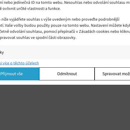
ní nebo jedinečná ID na tomto webu. Nesouhlas nebo odvolání souhlasu 
ě ovlivnit určité vlastnosti a funkce.
m níže vyjádřete souhlas s výše uvedeným nebo proveďte podrobnější
tí. Vaše volby budou použity pouze na tomto webu. Nastavení můžete kdyk
včetně odvolání souhlasu, pomocí přepínačů v Zásadách cookies nebo klikn
Spravovat souhlas ve spodní části obrazovky.
iky
í a/nebo přístup k informacím v zařízení, Porozumění publiku prostřednict
si více o těchto účelech
ik nebo kombinací údajů z různých zdrojů.
Přijmout vše
Odmítnout
Spravovat mož
ing
í a/nebo přístup k informacím v zařízení, Použití omezených údajů k výběr
 Vytváření profilů pro personalizovanou reklamu, Používání profilů k výběr
lizované reklamy, Vytváření profilů pro personalizovaný obsah, Používání
 pro výběr personalizovaného obsahu, Použití omezených údajů k výběru
.
Vžd