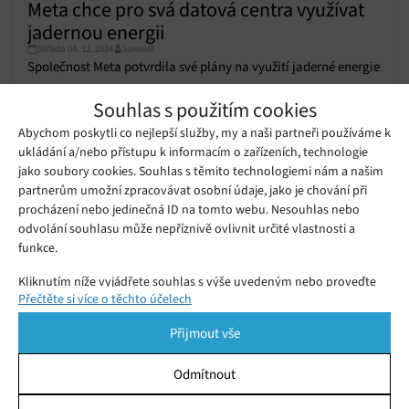
Meta chce pro svá datová centra využívat
jadernou energii
Středa 04. 12. 2024
Samuel
Společnost Meta potvrdila své plány na využití jaderné energie
pro napájení datových center v USA.
Souhlas s použitím cookies
Abychom poskytli co nejlepší služby, my a naši partneři používáme k
ukládání a/nebo přístupu k informacím o zařízeních, technologie
Google uzavřel dohodu s jaderným
startupem kvůli napájení svých AI
jako soubory cookies. Souhlas s těmito technologiemi nám a našim
Úterý 15. 10. 2024
Samuel
datových center
partnerům umožní zpracovávat osobní údaje, jako je chování při
procházení nebo jedinečná ID na tomto webu. Nesouhlas nebo
odvolání souhlasu může nepříznivě ovlivnit určité vlastnosti a
Praha dala zelenou elektromobilitě,
funkce.
do roku 2025 bude mít přes 750
Středa 24. 02. 2021
Samuel
nabíjecích stanic pro elektrické vozy
Kliknutím níže vyjádřete souhlas s výše uvedeným nebo proveďte
Přečtěte si více o těchto účelech
podrobnější rozhodnutí. Vaše volby budou použity pouze na tomto
webu. Nastavení můžete kdykoli změnit, včetně odvolání souhlasu,
Přijmout vše
pomocí přepínačů v Zásadách cookies nebo kliknutím na tlačítko
Spravovat souhlas ve spodní části obrazovky.
Odmítnout
Statistiky