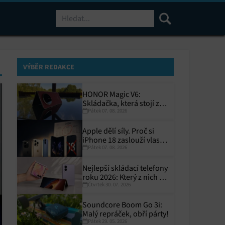
Hledat
VÝBĚR REDAKCE
HONOR Magic V6:
Skládačka, která stojí za
Pátek 07. 08. 2026
to
Apple dělí síly. Proč si
iPhone 18 zaslouží vlastní
Pátek 07. 08. 2026
termín?
Nejlepší skládací telefony
roku 2026: Který z nich si
Čtvrtek 30. 07. 2026
zaslouží místo ve vaší
kapse?
Soundcore Boom Go 3i:
Malý repráček, obří párty!
Pátek 29. 05. 2026