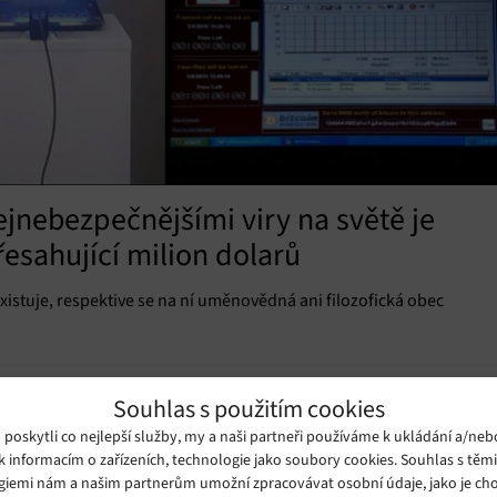
ejnebezpečnějšími viry na světě je
esahující milion dolarů
xistuje, respektive se na ní uměnovědná ani filozofická obec
Souhlas s použitím cookies
oskytli co nejlepší služby, my a naši partneři používáme k ukládání a/neb
k informacím o zařízeních, technologie jako soubory cookies. Souhlas s těm
giemi nám a našim partnerům umožní zpracovávat osobní údaje, jako je cho