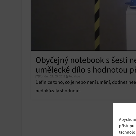
Obyčejný notebook s šesti n
umělecké dílo s hodnotou př
Pondělí 27. 05. 2019
Redakce
Definice toho, co je nebo není umění, dodnes nee
nedokázaly shodnout.
Abychom p
přístupu 
technolo