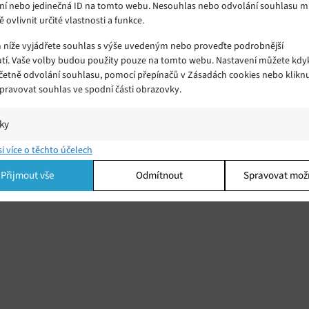
ní nebo jedinečná ID na tomto webu. Nesouhlas nebo odvolání souhlasu 
ě ovlivnit určité vlastnosti a funkce.
m níže vyjádřete souhlas s výše uvedeným nebo proveďte podrobnější
tí. Vaše volby budou použity pouze na tomto webu. Nastavení můžete kdyk
včetně odvolání souhlasu, pomocí přepínačů v Zásadách cookies nebo klikn
Spravovat souhlas ve spodní části obrazovky.
iky
í a/nebo přístup k informacím v zařízení, Porozumění publiku prostřednict
si více o těchto účelech
ik nebo kombinací údajů z různých zdrojů.
Přijmout vše
Odmítnout
Spravovat mož
ing
í a/nebo přístup k informacím v zařízení, Použití omezených údajů k výběr
 Vytváření profilů pro personalizovanou reklamu, Používání profilů k výběr
lizované reklamy, Vytváření profilů pro personalizovaný obsah, Používání
 pro výběr personalizovaného obsahu, Použití omezených údajů k výběru
.
Vžd