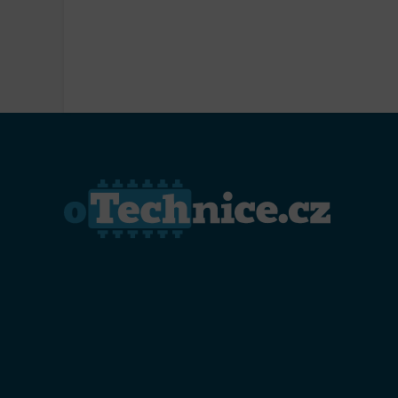
Přiřazo
zařízen
Zajiště
Poskyto
ochrany