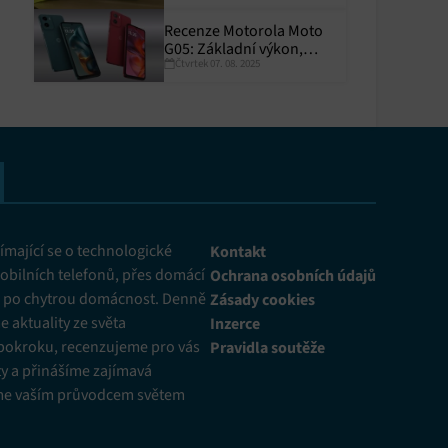
Recenze Motorola Moto
G05: Základní výkon,
Čtvrtek 07. 08. 2025
skvělá výdrž
y aktivní
mající se o technologické
Kontakt
obilních telefonů, přes domácí
Ochrana osobních údajů
ž po chytrou domácnost. Denně
Zásady cookies
 aktuality ze světa
Inzerce
pokroku, recenzujeme pro vás
Pravidla soutěže
y a přinášíme zajímavá
me vaším průvodcem světem