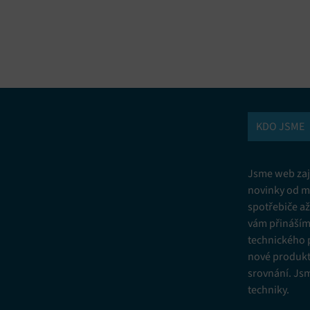
vání a kombinování údajů z jiných zdrojů údajů, Propojení různých
í, Identifikace zařízení na základě automaticky přenášených informací.
ní bezpečnosti, předcházení a zjišťování podvodů a odstraňování chyb,
vání a zobrazování reklamy a obsahu, Ukládání a sdělování voleb
Vžd
 osobních údajů.
KDO JSME
Jsme web zají
novinky od m
spotřebiče a
vám přinášíme
technického 
nové produkt
srovnání. Js
techniky.