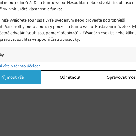
ní nebo jedinečná ID na tomto webu. Nesouhlas nebo odvolání souhlasu 
ě ovlivnit určité vlastnosti a funkce.
m níže vyjádřete souhlas s výše uvedeným nebo proveďte podrobnější
tí. Vaše volby budou použity pouze na tomto webu. Nastavení můžete kdyk
včetně odvolání souhlasu, pomocí přepínačů v Zásadách cookies nebo klikn
Spravovat souhlas ve spodní části obrazovky.
iky
í a/nebo přístup k informacím v zařízení, Porozumění publiku prostřednict
si více o těchto účelech
ik nebo kombinací údajů z různých zdrojů.
Přijmout vše
Odmítnout
Spravovat mož
ing
í a/nebo přístup k informacím v zařízení, Použití omezených údajů k výběr
 Vytváření profilů pro personalizovanou reklamu, Používání profilů k výběr
lizované reklamy, Vytváření profilů pro personalizovaný obsah, Používání
 pro výběr personalizovaného obsahu, Použití omezených údajů k výběru
.
Vžd