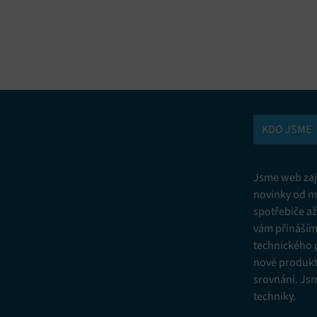
vání a kombinování údajů z jiných zdrojů údajů, Propojení různých
í, Identifikace zařízení na základě automaticky přenášených informací.
ní bezpečnosti, předcházení a zjišťování podvodů a odstraňování chyb,
vání a zobrazování reklamy a obsahu, Ukládání a sdělování voleb
Vžd
 osobních údajů.
KDO JSME
Jsme web zají
novinky od m
spotřebiče a
vám přinášíme
technického 
nové produkt
srovnání. Js
techniky.