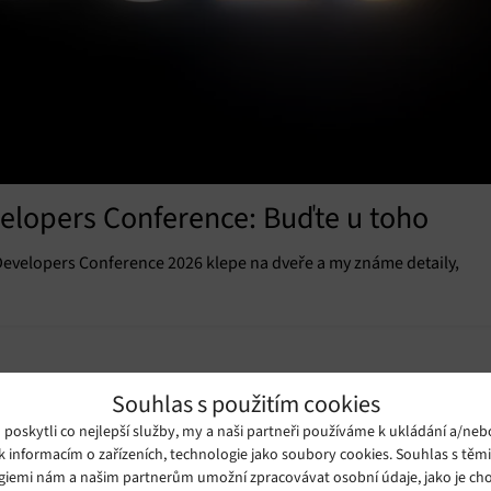
elopers Conference: Buďte u toho
Developers Conference 2026 klepe na dveře a my známe detaily,
Souhlas s použitím cookies
oskytli co nejlepší služby, my a naši partneři používáme k ukládání a/neb
k informacím o zařízeních, technologie jako soubory cookies. Souhlas s těm
giemi nám a našim partnerům umožní zpracovávat osobní údaje, jako je cho