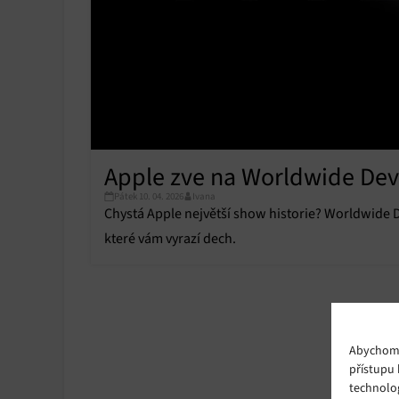
Apple zve na Worldwide Dev
Pátek 10. 04. 2026
Ivana
Chystá Apple největší show historie? Worldwide 
které vám vyrazí dech.
Abychom p
přístupu 
technolo