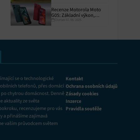
Recenze Motorola Moto
G05: Základní výkon,
Čtvrtek 07. 08. 2025
skvělá výdrž
y aktivní
mající se o technologické
Kontakt
obilních telefonů, přes domácí
Ochrana osobních údajů
ž po chytrou domácnost. Denně
Zásady cookies
 aktuality ze světa
Inzerce
pokroku, recenzujeme pro vás
Pravidla soutěže
y a přinášíme zajímavá
me vaším průvodcem světem