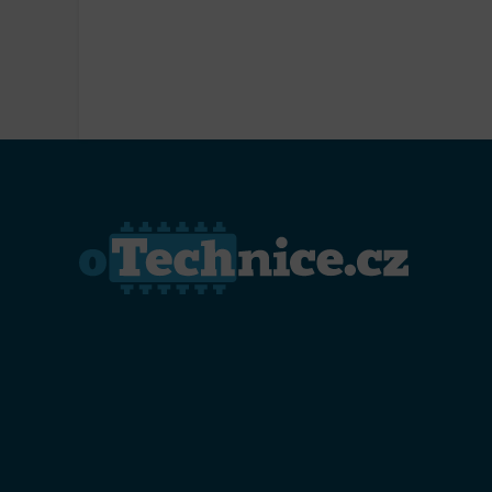
Přiřazo
zařízen
Zajiště
Poskyto
ochrany