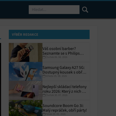
Hledat
VÝBĚR REDAKCE
Váš osobní barber?
Seznamte se s Philips
Čtvrtek 06. 08. 2026
i9000 Prestige Ultra
Samsung Galaxy A27 5G:
Dostupný kousek s obřím
Středa 05. 08. 2026
displejem
Nejlepší skládací telefony
roku 2026: Který z nich si
Čtvrtek 30. 07. 2026
zaslouží místo ve vaší
kapse?
Soundcore Boom Go 3i:
Malý repráček, obří párty!
Pátek 29. 05. 2026