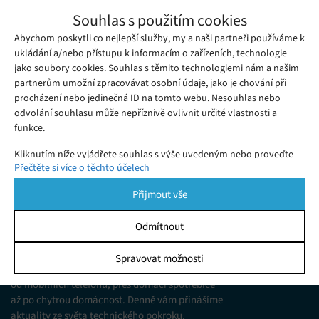
Profesionální vývojářské nástroje
Souhlas s použitím cookies
JetBrains ocenili uživatelé v žebříčku G2
Abychom poskytli co nejlepší služby, my a naši partneři používáme k
Pátek 19. 01. 2018
Redakce
Crowd
Díky recenzím uživatelů profesionálních vývojářských nástrojů
ukládání a/nebo přístupu k informacím o zařízeních, technologie
jako soubory cookies. Souhlas s těmito technologiemi nám a našim
JetBrains se společnost zařadila na 67. místo v žebříčku
partnerům umožní zpracovávat osobní údaje, jako je chování při
nejúspěšnějších IT společností světa.
procházení nebo jedinečná ID na tomto webu. Nesouhlas nebo
odvolání souhlasu může nepříznivě ovlivnit určité vlastnosti a
funkce.
Kliknutím níže vyjádřete souhlas s výše uvedeným nebo proveďte
Přečtěte si více o těchto účelech
podrobnější rozhodnutí. Vaše volby budou použity pouze na tomto
webu. Nastavení můžete kdykoli změnit, včetně odvolání souhlasu,
Přijmout vše
pomocí přepínačů v Zásadách cookies nebo kliknutím na tlačítko
Spravovat souhlas ve spodní části obrazovky.
Odmítnout
KDO JSME
Statistiky
Spravovat možnosti
Jsme web zajímající se o technologické novinky
Ukládání a/nebo přístup k informacím v zařízení, Porozumění
od mobilních telefonů, přes domácí spotřebiče
publiku prostřednictvím statistik nebo kombinací údajů z
různých zdrojů.
až po chytrou domácnost. Denně vám přinášíme
aktuality ze světa technického pokroku,