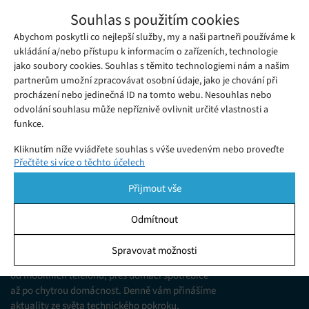
Rocket League přechází na F2P, event
Souhlas s použitím cookies
Llama-Rama nabídne hráčům řadu výzev a
Abychom poskytli co nejlepší služby, my a naši partneři používáme k
Středa 23. 09. 2020
Samuel
odměn s tematikou Fortnite
Dnes (23. září od 17 hodin SEČ) přechází oblíbená hra Rocket
ukládání a/nebo přístupu k informacím o zařízeních, technologie
jako soubory cookies. Souhlas s těmito technologiemi nám a našim
League na free-to-play.
partnerům umožní zpracovávat osobní údaje, jako je chování při
procházení nebo jedinečná ID na tomto webu. Nesouhlas nebo
odvolání souhlasu může nepříznivě ovlivnit určité vlastnosti a
funkce.
Kliknutím níže vyjádřete souhlas s výše uvedeným nebo proveďte
Přečtěte si více o těchto účelech
podrobnější rozhodnutí. Vaše volby budou použity pouze na tomto
webu. Nastavení můžete kdykoli změnit, včetně odvolání souhlasu,
Přijmout vše
pomocí přepínačů v Zásadách cookies nebo kliknutím na tlačítko
Spravovat souhlas ve spodní části obrazovky.
Odmítnout
KDO JSME
Statistiky
Spravovat možnosti
Jsme web zajímající se o technologické novinky
Ukládání a/nebo přístup k informacím v zařízení, Porozumění
od mobilních telefonů, přes domácí spotřebiče
publiku prostřednictvím statistik nebo kombinací údajů z
různých zdrojů.
až po chytrou domácnost. Denně vám přinášíme
aktuality ze světa technického pokroku,