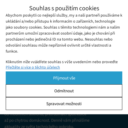
Huawei představilo hodinky Watch GT,
Souhlas s použitím cookies
které vydrží bez nabíjení, dva týdny
Abychom poskytli co nejlepší služby, my a naši partneři používáme k
Středa 17. 10. 2018
Redakce
Ačkoliv hlavní hvězdou včerejší Londýnské show společnosti
ukládání a/nebo přístupu k informacím o zařízeních, technologie
jako soubory cookies. Souhlas s těmito technologiemi nám a našim
Huawei byly nepochybně nové telefony Huawei Mate 20.
partnerům umožní zpracovávat osobní údaje, jako je chování při
procházení nebo jedinečná ID na tomto webu. Nesouhlas nebo
odvolání souhlasu může nepříznivě ovlivnit určité vlastnosti a
funkce.
Kliknutím níže vyjádřete souhlas s výše uvedeným nebo proveďte
Přečtěte si více o těchto účelech
podrobnější rozhodnutí. Vaše volby budou použity pouze na tomto
webu. Nastavení můžete kdykoli změnit, včetně odvolání souhlasu,
Přijmout vše
pomocí přepínačů v Zásadách cookies nebo kliknutím na tlačítko
Spravovat souhlas ve spodní části obrazovky.
Odmítnout
KDO JSME
Statistiky
Spravovat možnosti
Jsme web zajímající se o technologické novinky
Ukládání a/nebo přístup k informacím v zařízení, Porozumění
od mobilních telefonů, přes domácí spotřebiče
publiku prostřednictvím statistik nebo kombinací údajů z
různých zdrojů.
až po chytrou domácnost. Denně vám přinášíme
aktuality ze světa technického pokroku,