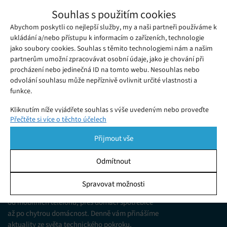
Vědci slaví úspěch – na 3D tiskárně vytiskli
Souhlas s použitím cookies
funkční tkáň lidských jater
Abychom poskytli co nejlepší služby, my a naši partneři používáme k
Sobota 12. 06. 2021
Samuel
Vědcům se podařilo něco, v co sami téměř nedoufali – pomocí
ukládání a/nebo přístupu k informacím o zařízeních, technologie
jako soubory cookies. Souhlas s těmito technologiemi nám a našim
3D tisku vytisknout biologicky životaschopnou tkáň lidských
partnerům umožní zpracovávat osobní údaje, jako je chování při
jater.
procházení nebo jedinečná ID na tomto webu. Nesouhlas nebo
odvolání souhlasu může nepříznivě ovlivnit určité vlastnosti a
funkce.
Kliknutím níže vyjádřete souhlas s výše uvedeným nebo proveďte
Přečtěte si více o těchto účelech
podrobnější rozhodnutí. Vaše volby budou použity pouze na tomto
webu. Nastavení můžete kdykoli změnit, včetně odvolání souhlasu,
Přijmout vše
pomocí přepínačů v Zásadách cookies nebo kliknutím na tlačítko
Spravovat souhlas ve spodní části obrazovky.
Odmítnout
KDO JSME
Statistiky
Spravovat možnosti
Jsme web zajímající se o technologické novinky
Ukládání a/nebo přístup k informacím v zařízení, Porozumění
od mobilních telefonů, přes domácí spotřebiče
publiku prostřednictvím statistik nebo kombinací údajů z
různých zdrojů.
až po chytrou domácnost. Denně vám přinášíme
aktuality ze světa technického pokroku,