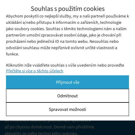
Umělá inteligence si zahrála Wimbledon a
Souhlas s použitím cookies
vytvořila realistické záběry z ročníku, který
Abychom poskytli co nejlepší služby, my a naši partneři používáme k
Pondělí 17. 08. 2020
Redakce
neproběhl
Letošní rok je díky pandemii onemocnění Covid-19 ochuzen o
ukládání a/nebo přístupu k informacím o zařízeních, technologie
jako soubory cookies. Souhlas s těmito technologiemi nám a našim
celou řadu sportovních, technických i kulturních akcí.
partnerům umožní zpracovávat osobní údaje, jako je chování při
procházení nebo jedinečná ID na tomto webu. Nesouhlas nebo
odvolání souhlasu může nepříznivě ovlivnit určité vlastnosti a
funkce.
Kliknutím níže vyjádřete souhlas s výše uvedeným nebo proveďte
Přečtěte si více o těchto účelech
podrobnější rozhodnutí. Vaše volby budou použity pouze na tomto
webu. Nastavení můžete kdykoli změnit, včetně odvolání souhlasu,
Přijmout vše
pomocí přepínačů v Zásadách cookies nebo kliknutím na tlačítko
Spravovat souhlas ve spodní části obrazovky.
Odmítnout
KDO JSME
Statistiky
Spravovat možnosti
Jsme web zajímající se o technologické novinky
Ukládání a/nebo přístup k informacím v zařízení, Porozumění
od mobilních telefonů, přes domácí spotřebiče
publiku prostřednictvím statistik nebo kombinací údajů z
různých zdrojů.
až po chytrou domácnost. Denně vám přinášíme
aktuality ze světa technického pokroku,