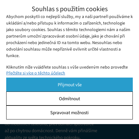
Vlajkový telefon Sony Xperia 1 IV nabídne
Souhlas s použitím cookies
špičkový fotoaparát s prvním opravdovým
Abychom poskytli co nejlepší služby, my a naši partneři používáme k
Čtvrtek 12. 05. 2022
Samuel
optickým zoomem na světě
Zajímá vás při pořizování nového telefonu zejména
ukládání a/nebo přístupu k informacím o zařízeních, technologie
jako soubory cookies. Souhlas s těmito technologiemi nám a našim
fotoaparát? Pokud ano, pak vás jistě zaujme nadcházející
partnerům umožní zpracovávat osobní údaje, jako je chování při
vlajková loď společnosti Sony – Xperia 1 IV.
procházení nebo jedinečná ID na tomto webu. Nesouhlas nebo
odvolání souhlasu může nepříznivě ovlivnit určité vlastnosti a
funkce.
Kliknutím níže vyjádřete souhlas s výše uvedeným nebo proveďte
Přečtěte si více o těchto účelech
podrobnější rozhodnutí. Vaše volby budou použity pouze na tomto
webu. Nastavení můžete kdykoli změnit, včetně odvolání souhlasu,
Přijmout vše
pomocí přepínačů v Zásadách cookies nebo kliknutím na tlačítko
Spravovat souhlas ve spodní části obrazovky.
Odmítnout
KDO JSME
Statistiky
Spravovat možnosti
Jsme web zajímající se o technologické novinky
Ukládání a/nebo přístup k informacím v zařízení, Porozumění
od mobilních telefonů, přes domácí spotřebiče
publiku prostřednictvím statistik nebo kombinací údajů z
různých zdrojů.
až po chytrou domácnost. Denně vám přinášíme
aktuality ze světa technického pokroku,