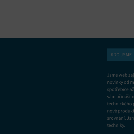
vání a kombinování údajů z jiných zdrojů údajů, Propojení různých
í, Identifikace zařízení na základě automaticky přenášených informací.
ní bezpečnosti, předcházení a zjišťování podvodů a odstraňování chyb,
vání a zobrazování reklamy a obsahu, Ukládání a sdělování voleb
Vžd
 osobních údajů.
KDO JSME
Jsme web zají
novinky od m
spotřebiče a
vám přinášíme
technického 
nové produkt
srovnání. Js
techniky.