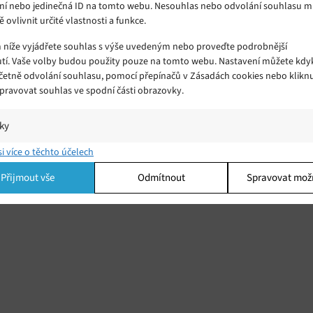
ní nebo jedinečná ID na tomto webu. Nesouhlas nebo odvolání souhlasu 
ě ovlivnit určité vlastnosti a funkce.
m níže vyjádřete souhlas s výše uvedeným nebo proveďte podrobnější
tí. Vaše volby budou použity pouze na tomto webu. Nastavení můžete kdyk
včetně odvolání souhlasu, pomocí přepínačů v Zásadách cookies nebo klikn
Spravovat souhlas ve spodní části obrazovky.
iky
í a/nebo přístup k informacím v zařízení, Porozumění publiku prostřednict
si více o těchto účelech
ik nebo kombinací údajů z různých zdrojů.
Přijmout vše
Odmítnout
Spravovat mož
ing
í a/nebo přístup k informacím v zařízení, Použití omezených údajů k výběr
 Vytváření profilů pro personalizovanou reklamu, Používání profilů k výběr
lizované reklamy, Vytváření profilů pro personalizovaný obsah, Používání
 pro výběr personalizovaného obsahu, Použití omezených údajů k výběru
.
Vžd