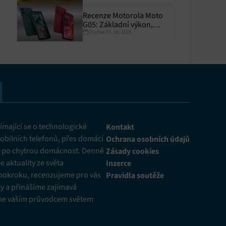
Recenze Motorola Moto
G05: Základní výkon,
Čtvrtek 07. 08. 2025
skvělá výdrž
y aktivní
mající se o technologické
Kontakt
obilních telefonů, přes domácí
Ochrana osobních údajů
ž po chytrou domácnost. Denně
Zásady cookies
 aktuality ze světa
Inzerce
pokroku, recenzujeme pro vás
Pravidla soutěže
y a přinášíme zajímavá
me vaším průvodcem světem