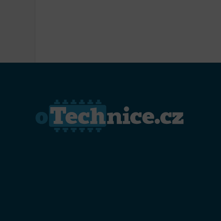
Přiřazo
zařízen
Zajiště
Poskyto
ochrany