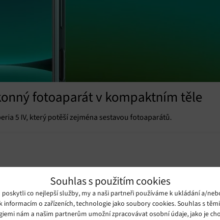
konný fotoaparát v kompaktním těle
ia 5 IV, který potěší zejména sestavou fotoaparátů.
Souhlas s použitím cookies
oskytli co nejlepší služby, my a naši partneři používáme k ukládání a/neb
k informacím o zařízeních, technologie jako soubory cookies. Souhlas s těm
giemi nám a našim partnerům umožní zpracovávat osobní údaje, jako je cho