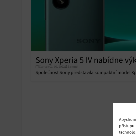
Sony Xperia 5 IV nabídne vý
Čtvrtek 01. 09. 2022
Samuel
Společnost Sony představila kompaktní model Xper
Abychom p
přístupu 
technolo