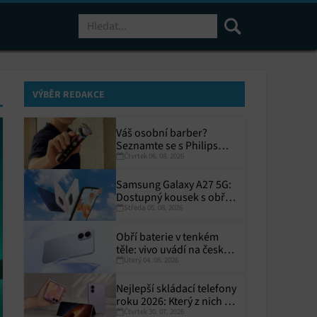
Hledat
VÝBĚR REDAKCE
Váš osobní barber?
Seznamte se s Philips
Čtvrtek 06. 08. 2026
i9000 Prestige Ultra
Samsung Galaxy A27 5G:
Dostupný kousek s obřím
Středa 05. 08. 2026
displejem
Obří baterie v tenkém
těle: vivo uvádí na český
Úterý 04. 08. 2026
trh V70 Lite 5G
Nejlepší skládací telefony
roku 2026: Který z nich si
Čtvrtek 30. 07. 2026
zaslouží místo ve vaší