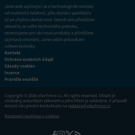
různých zdrojů.
Jsme web zajímající se o technologické novinky
od mobilních telefonů, přes domácí spotřebiče
až po chytrou domácnost. Denně vám přinášíme
Marketing
aktuality ze světa technického pokroku,
Ukládání a/nebo přístup k informacím v zařízení, Použití
recenzujeme pro vás nové produkty a přinášíme
omezených údajů k výběru reklam, Vytváření profilů pro
zajímavá srovnání. Jsme vaším průvodcem
personalizovanou reklamu, Používání profilů k výběru
personalizované reklamy, Vytváření profilů pro
světem techniky.
personalizovaný obsah, Používání profilů pro výběr
Kontakt
personalizovaného obsahu, Použití omezených údajů k výběru
Ochrana osobních údajů
obsahu.
Zásady cookies
Inzerce
Funkce
Vždy aktivní
Pravidla soutěže
Přiřazování a kombinování údajů z jiných zdrojů
údajů, Propojení různých zařízení, Identifikace
Copyright © 2026 oTechnice.cz. All rights reserved. Obsah je
zařízení na základě automaticky přenášených
chráněný autorským zákonem a jeho šíření je zakázáno. V případě
informací.
dotazů nás prosím kontaktujte na
redakce@otechnice.cz
Nastavení souhlasu s cookies
Zajištění bezpečnosti, předcházení a zjišťování
podvodů a odstraňování chyb, Poskytování a
Vždy aktivní
zobrazování reklamy a obsahu, Ukládání a sdělování
voleb ochrany osobních údajů.