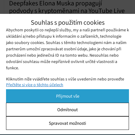
Deepfakes Elona Muska propagují
podvody s kryptoměnami na YouTube Live
Pondělí 24. 06. 2024
Samuel
Souhlas s použitím cookies
Případů deepfake je stále více. Při jednom z posledních velmi
Abychom poskytli co nejlepší služby, my a naši partneři používáme k
zdařilých pokusů použili podvodníci deepfake Elona Muska,
ukládání a/nebo přístupu k informacím o zařízeních, technologie
který propagoval podvod s kryptoměnami, přímo v živém
jako soubory cookies. Souhlas s těmito technologiemi nám a našim
vysílání YouTube Live.
partnerům umožní zpracovávat osobní údaje, jako je chování při
YouTube Live umožní přímo
procházení nebo jedinečná ID na tomto webu. Nesouhlas nebo
streamovat aplikace z iPhonu
Středa 06. 09. 2017
Redakce
odvolání souhlasu může nepříznivě ovlivnit určité vlastnosti a
funkce.
Kliknutím níže vyjádřete souhlas s výše uvedeným nebo proveďte
Přečtěte si více o těchto účelech
podrobnější rozhodnutí. Vaše volby budou použity pouze na tomto
webu. Nastavení můžete kdykoli změnit, včetně odvolání souhlasu,
Přijmout vše
pomocí přepínačů v Zásadách cookies nebo kliknutím na tlačítko
Spravovat souhlas ve spodní části obrazovky.
Odmítnout
Statistiky
Spravovat možnosti
KDO JSME
Ukládání a/nebo přístup k informacím v zařízení, Porozumění
publiku prostřednictvím statistik nebo kombinací údajů z