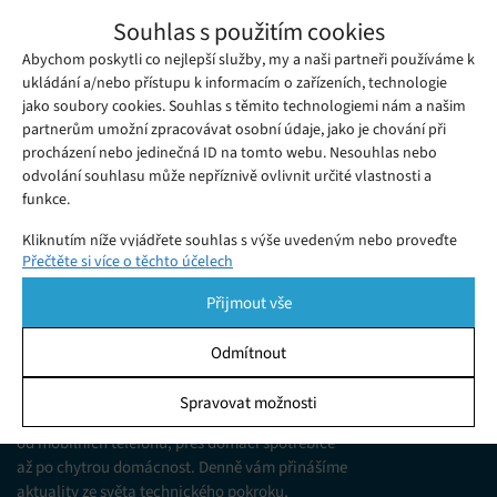
Vodafone ČR plánuje změnu účtování
Souhlas s použitím cookies
hovorů z předplacených karet, pro
Abychom poskytli co nejlepší služby, my a naši partneři používáme k
Čtvrtek 23. 05. 2019
Redakce
zákazníky je nevýhodná
Společnost Vodafone ČR chystá drobné, přesto pro některé
ukládání a/nebo přístupu k informacím o zařízeních, technologie
jako soubory cookies. Souhlas s těmito technologiemi nám a našim
zákazníky citelné změny v účtování svých služeb.
partnerům umožní zpracovávat osobní údaje, jako je chování při
procházení nebo jedinečná ID na tomto webu. Nesouhlas nebo
odvolání souhlasu může nepříznivě ovlivnit určité vlastnosti a
funkce.
Kliknutím níže vyjádřete souhlas s výše uvedeným nebo proveďte
Přečtěte si více o těchto účelech
podrobnější rozhodnutí. Vaše volby budou použity pouze na tomto
webu. Nastavení můžete kdykoli změnit, včetně odvolání souhlasu,
Přijmout vše
pomocí přepínačů v Zásadách cookies nebo kliknutím na tlačítko
Spravovat souhlas ve spodní části obrazovky.
Odmítnout
KDO JSME
Statistiky
Spravovat možnosti
Jsme web zajímající se o technologické novinky
Ukládání a/nebo přístup k informacím v zařízení, Porozumění
od mobilních telefonů, přes domácí spotřebiče
publiku prostřednictvím statistik nebo kombinací údajů z
různých zdrojů.
až po chytrou domácnost. Denně vám přinášíme
aktuality ze světa technického pokroku,