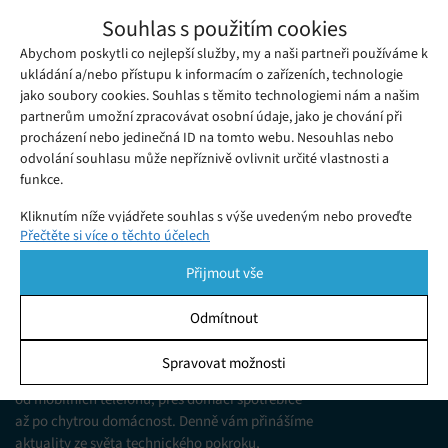
NASA vyslala holografické lékaře do
Souhlas s použitím cookies
vesmíru
Abychom poskytli co nejlepší služby, my a naši partneři používáme k
Čtvrtek 21. 04. 2022
Redakce
Americký úřad pro letectví a vesmír (NASA) uvedl, že byl na
ukládání a/nebo přístupu k informacím o zařízeních, technologie
jako soubory cookies. Souhlas s těmito technologiemi nám a našim
Mezinárodní vesmírnou stanici (ISS) „holoportován“ tým
partnerům umožní zpracovávat osobní údaje, jako je chování při
zdravotnického personálu.
procházení nebo jedinečná ID na tomto webu. Nesouhlas nebo
odvolání souhlasu může nepříznivě ovlivnit určité vlastnosti a
funkce.
Kliknutím níže vyjádřete souhlas s výše uvedeným nebo proveďte
Přečtěte si více o těchto účelech
podrobnější rozhodnutí. Vaše volby budou použity pouze na tomto
webu. Nastavení můžete kdykoli změnit, včetně odvolání souhlasu,
Přijmout vše
pomocí přepínačů v Zásadách cookies nebo kliknutím na tlačítko
Spravovat souhlas ve spodní části obrazovky.
Odmítnout
KDO JSME
Statistiky
Spravovat možnosti
Jsme web zajímající se o technologické novinky
Ukládání a/nebo přístup k informacím v zařízení, Porozumění
od mobilních telefonů, přes domácí spotřebiče
publiku prostřednictvím statistik nebo kombinací údajů z
různých zdrojů.
až po chytrou domácnost. Denně vám přinášíme
aktuality ze světa technického pokroku,