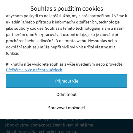
Vědci našli důkaz o nové vrstvě ve vnitřním
Souhlas s použitím cookies
jádru Země
Abychom poskytli co nejlepší služby, my a naši partneři používáme k
Sobota 25. 02. 2023
Samuel
Přestože řada vědců upírá své zraky do vzdáleného vesmíru,
ukládání a/nebo přístupu k informacím o zařízeních, technologie
jako soubory cookies. Souhlas s těmito technologiemi nám a našim
pravdou je, že planeta Země také stále ukrývá řadu otázek a
partnerům umožní zpracovávat osobní údaje, jako je chování při
tajemství.
procházení nebo jedinečná ID na tomto webu. Nesouhlas nebo
odvolání souhlasu může nepříznivě ovlivnit určité vlastnosti a
funkce.
Kliknutím níže vyjádřete souhlas s výše uvedeným nebo proveďte
Přečtěte si více o těchto účelech
podrobnější rozhodnutí. Vaše volby budou použity pouze na tomto
webu. Nastavení můžete kdykoli změnit, včetně odvolání souhlasu,
Přijmout vše
pomocí přepínačů v Zásadách cookies nebo kliknutím na tlačítko
Spravovat souhlas ve spodní části obrazovky.
Odmítnout
KDO JSME
Statistiky
Spravovat možnosti
Jsme web zajímající se o technologické novinky
Ukládání a/nebo přístup k informacím v zařízení, Porozumění
od mobilních telefonů, přes domácí spotřebiče
publiku prostřednictvím statistik nebo kombinací údajů z
různých zdrojů.
až po chytrou domácnost. Denně vám přinášíme
aktuality ze světa technického pokroku,