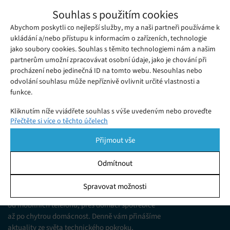
Indie dokázala sestřelit satelit z nízké
Souhlas s použitím cookies
oběžné dráhy, vstoupila tak do klubu
Abychom poskytli co nejlepší služby, my a naši partneři používáme k
Středa 27. 03. 2019
Redakce
vesmírných supervelmocí
Spolu s novou kapitolou dobývání vesmíru,kterou můžeme
ukládání a/nebo přístupu k informacím o zařízeních, technologie
jako soubory cookies. Souhlas s těmito technologiemi nám a našim
sledovat v posledních letech a také s rostoucím počtem
partnerům umožní zpracovávat osobní údaje, jako je chování při
umělých satelitů na oběžné dráze Země se opět otevřela
procházení nebo jedinečná ID na tomto webu. Nesouhlas nebo
otázka tzv. Space Wars, neboli vesmírných válek.
odvolání souhlasu může nepříznivě ovlivnit určité vlastnosti a
funkce.
Kliknutím níže vyjádřete souhlas s výše uvedeným nebo proveďte
Přečtěte si více o těchto účelech
podrobnější rozhodnutí. Vaše volby budou použity pouze na tomto
webu. Nastavení můžete kdykoli změnit, včetně odvolání souhlasu,
Přijmout vše
pomocí přepínačů v Zásadách cookies nebo kliknutím na tlačítko
Spravovat souhlas ve spodní části obrazovky.
Odmítnout
KDO JSME
Statistiky
Spravovat možnosti
Jsme web zajímající se o technologické novinky
Ukládání a/nebo přístup k informacím v zařízení, Porozumění
od mobilních telefonů, přes domácí spotřebiče
publiku prostřednictvím statistik nebo kombinací údajů z
různých zdrojů.
až po chytrou domácnost. Denně vám přinášíme
aktuality ze světa technického pokroku,