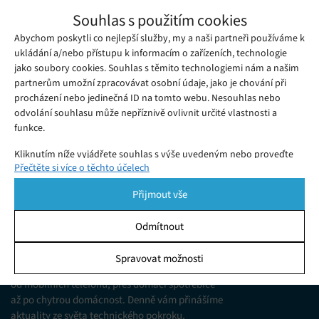
Nový malý čip byl použit při vývoji snímače
Souhlas s použitím cookies
slin, který lze připevnit na zub
Abychom poskytli co nejlepší služby, my a naši partneři používáme k
Úterý 14. 03. 2023
Samuel
Miniaturizace technologií je pro výrobce nositelných zařízení
ukládání a/nebo přístupu k informacím o zařízeních, technologie
jako soubory cookies. Souhlas s těmito technologiemi nám a našim
obrovskou výzvou a zároveň nutností.
partnerům umožní zpracovávat osobní údaje, jako je chování při
procházení nebo jedinečná ID na tomto webu. Nesouhlas nebo
odvolání souhlasu může nepříznivě ovlivnit určité vlastnosti a
funkce.
Kliknutím níže vyjádřete souhlas s výše uvedeným nebo proveďte
Přečtěte si více o těchto účelech
podrobnější rozhodnutí. Vaše volby budou použity pouze na tomto
webu. Nastavení můžete kdykoli změnit, včetně odvolání souhlasu,
Přijmout vše
pomocí přepínačů v Zásadách cookies nebo kliknutím na tlačítko
Spravovat souhlas ve spodní části obrazovky.
Odmítnout
KDO JSME
Statistiky
Spravovat možnosti
Jsme web zajímající se o technologické novinky
Ukládání a/nebo přístup k informacím v zařízení, Porozumění
od mobilních telefonů, přes domácí spotřebiče
publiku prostřednictvím statistik nebo kombinací údajů z
různých zdrojů.
až po chytrou domácnost. Denně vám přinášíme
aktuality ze světa technického pokroku,