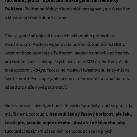
Yaccarino „jedná“ o převzetí funkce generální ředitelky
Twitteru.
Twitter na žádost o komentář nereagoval, ale Yaccarino
a Musk mají zřejmě dobré vztahy.
Oba se společně objevili na akcích reklamního průmyslu a
Yaccarino se o Muskovi vyjadřovala pozitivně. Společnost NBCU
významně spolupracuje s Twitterem, nedávno obnovila partnerství
pro vysílání videí z olympijských her v roce 2024 na Twitteru. A jak
také upozornil
AdAge
, Yaccarino Muskovi tweetovala, že by měl na
Twitter vrátit Periscope (aplikaci pro streamování) a označila to za
nápad pro naše nové partnerství.
Musk v prosinci uvedl, že bude ctít výsledky ankety, v níž se ptal, zda
Neuvedl žádný časový horizont, ale řekl,
má, či nemá odstoupit.
že odejde, jakmile najde někoho „dostatečně šíleného, aby
tuto práci vzal.“
Při zásadních rozhodnutích se i v jiných