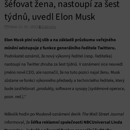
šéfovat žena, nastoupí za šest
týdnů, uvedl Elon Musk
Pátek 12. 05. 2023
Gabriela
Elon Musk plní svůj slib a
na základě průzkumu veřejného
mínění odstupuje z funkce generálního ředitele Twitteru.
Podnikatel oznámil, že nový výkonný ředitel (resp. ředitelka)
nastoupí na Twitter zhruba za šest týdnů. V oznámení sice neuvedl
jméno nové CEO, ale naznačil, že na tuto pozici najal ženu. Musk
zůstane ve funkci výkonného předsedy a technického ředitele, který
bude zastřešovat „produkty, software a sysopy [systémové operace,
pozn. red.].“
Několik hodin po Muskově oznámení deník
The Wall Street Journal
šéfka reklamní společnosti NBCUniversal Linda
informoval, že