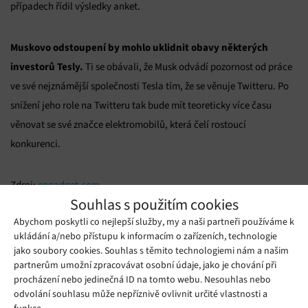
případech řídil výsledky anket.
Muskovo odstoupení by mohlo uklidnit obavy některých
investorů Tesly.
Ti se obávali, že Musk odvádí pozornost od práce
ve své nejznámější společnosti Tesla tím, že se věnuje Twitteru. Po
snížení jeho role na Twitteru tak bude mít teoreticky více času
věnovat se své značce elektromobilů, která čelí rostoucí
konkurenci.
Zdroj:
engadget.com
Souhlas s použitím cookies
Mohlo by se vám líbit
Abychom poskytli co nejlepší služby, my a naši partneři používáme k
ukládání a/nebo přístupu k informacím o zařízeních, technologie
jako soubory cookies. Souhlas s těmito technologiemi nám a našim
partnerům umožní zpracovávat osobní údaje, jako je chování při
procházení nebo jedinečná ID na tomto webu. Nesouhlas nebo
odvolání souhlasu může nepříznivě ovlivnit určité vlastnosti a