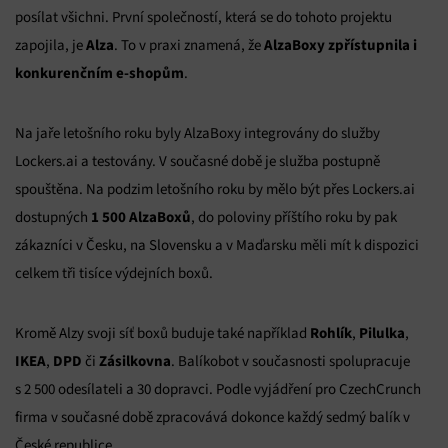
posílat všichni. První společností, která se do tohoto projektu
Alza
AlzaBoxy zpřístupnila i
zapojila, je
. To v praxi znamená, že
konkurenčním e-shopům
.
Na jaře letošního roku byly AlzaBoxy integrovány do služby
Lockers.ai a testovány. V současné době je služba postupně
spouštěna. Na podzim letošního roku by mělo být přes Lockers.ai
1 500 AlzaBoxů
dostupných
, do poloviny příštího roku by pak
zákazníci v Česku, na Slovensku a v Maďarsku měli mít k dispozici
celkem tři tisíce výdejních boxů.
Rohlík
Pilulka
Kromě Alzy svoji síť boxů buduje také například
,
,
IKEA
DPD
Zásilkovna
,
či
. Balíkobot v současnosti spolupracuje
s 2 500 odesílateli a 30 dopravci. Podle vyjádření pro CzechCrunch
firma v současné době zpracovává dokonce každý sedmý balík v
České republice.