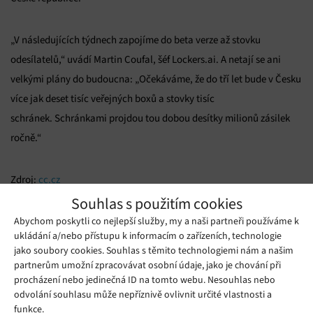
„V následujících týdnech zapojíme do beta verze až stovku
odesílatelů,“ uvádí Martin Coufal, šéf Lockers.ai. A netají se ani
velkými plány do budoucna: „Očekáváme, že do tří let bude v Česku
více jak deset tisíc veřejných boxů a stovky tisíc
schránek. Schránkami projdou tou dobou desítky milionů zásilek
ročně.“
Zdroj:
cc.cz
Souhlas s použitím cookies
Mohlo by se vám líbit
Abychom poskytli co nejlepší služby, my a naši partneři používáme k
ukládání a/nebo přístupu k informacím o zařízeních, technologie
jako soubory cookies. Souhlas s těmito technologiemi nám a našim
partnerům umožní zpracovávat osobní údaje, jako je chování při
procházení nebo jedinečná ID na tomto webu. Nesouhlas nebo
odvolání souhlasu může nepříznivě ovlivnit určité vlastnosti a
funkce.