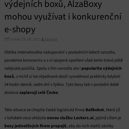
výdejních boxů, AlzaBoxy
mohou využívat i konkurenční
e-shopy
Čtvrtek 19. 08. 2021
Samuel
Obliba internetového nakupování v posledních letech vzrostla,
pandemie koronaviru a s ní spojená opatření však tento trend ještě
popularita výdejních
nebývale posílila. Spolu s tím narostla ale i
boxů
, z nichž si lze objednané zboží vyzvednout prakticky kdykoli
24 hodin denně, sedm dní v týdnu. Tyto boxy tak v poslední době
zaplavují celé Česko
doslova
.
Balíkobot
Této situace se chopila česká logistická firma
, která již
novou službu Lockers.ai
v loňském roce ohlásila
, jejímž cílem je
boxy jednotlivých firem propojit
, aby do nich mohli zásilky